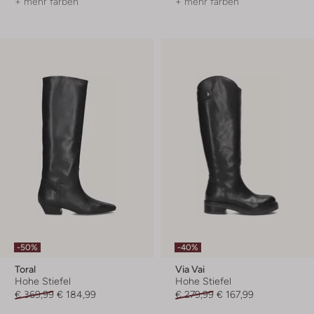
+ mehr farben
+ mehr farben
-50%
-40%
Toral
Via Vai
Hohe Stiefel
Hohe Stiefel
€ 369,99
€ 184,99
€ 279,99
€ 167,99