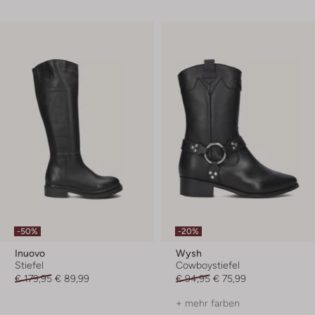
-50%
-20%
Inuovo
Wysh
Stiefel
Cowboystiefel
€ 179,95
€ 89,99
€ 94,95
€ 75,99
+ mehr farben