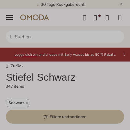
30 Tage Rückgaberecht
Menü
Logge dich ein
und shoppe mit Early Access bis zu
50 % Rabatt.
Zurück
Stiefel Schwarz
347 items
Schwarz
Filtern und sortieren