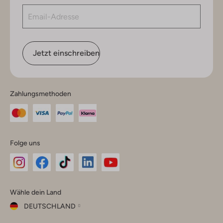
Jetzt einschreiben
Zahlungsmethoden
Folge uns
Omoda
Omoda
Omoda
Omoda
Omoda
Wähle dein Land
Instagram
Facebook
TikTok
LinkedIn
YouTube
DEUTSCHLAND
Wähle