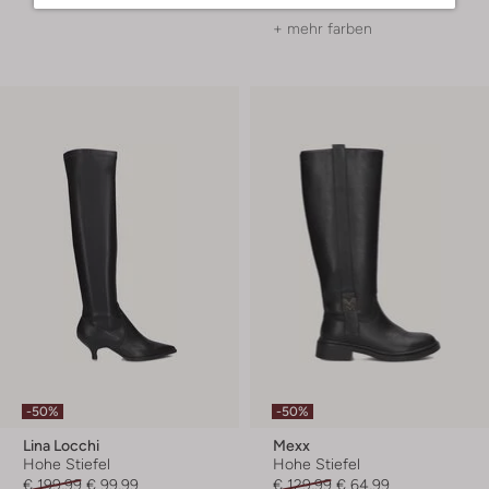
+ mehr farben
-50%
-50%
Lina Locchi
Mexx
Hohe Stiefel
Hohe Stiefel
€ 199,99
€ 99,99
€ 129,99
€ 64,99