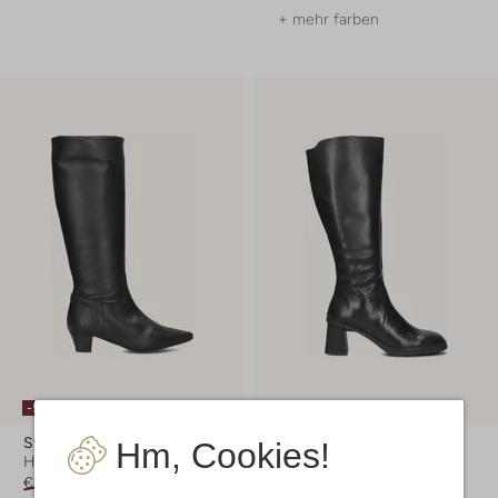
+ mehr farben
-50%
-50%
Stefano Lauran
Vagabond Shoemakers
Hm, Cookies!
Hohe Stiefel
Hohe Stiefel
€ 249,99
€ 124,99
€ 239,99
€ 119,99