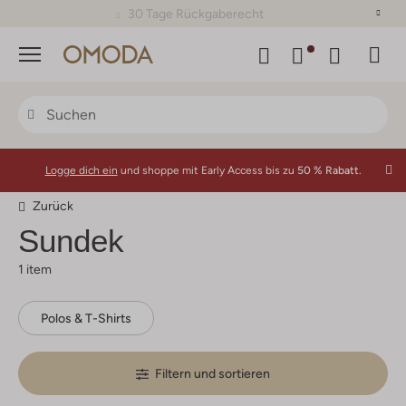
30 Tage Rückgaberecht
Menü
Logge dich ein
und shoppe mit Early Access bis zu
50 % Rabatt.
Zurück
Sundek
1 item
Polos & T-Shirts
Filtern und sortieren