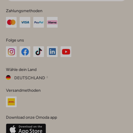
Zahlungsmethoden
Folge uns
Omoda
Omoda
Omoda
Omoda
Omoda
Wähle dein Land
Instagram
Facebook
TikTok
LinkedIn
YouTube
DEUTSCHLAND
Wähle
Versandmethoden
dein
Schließ
Land
Nederland
België
(Nederlands)
Download onze Omoda app
Belgique
(Français)
Deutschland