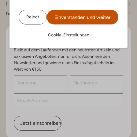
Fashion News
bei Omoda
Einverstanden und weiter
Reject
Cookie-Einstellungen
Lass uns in Kontakt bleiben
Bleib auf dem Laufenden mit den neuesten Artikeln und
exklusiven Angeboten, nur für dich. Abonniere den
Newsletter und gewinne einen Einkaufsgutschein im
Wert von €150.
Jetzt einschreiben