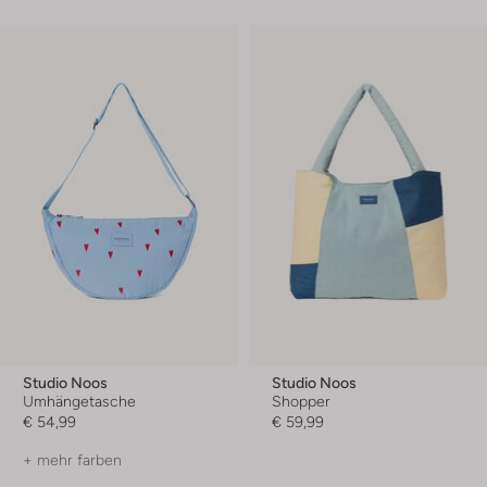
Studio Noos
Studio Noos
Umhängetasche
Shopper
€ 54,99
€ 59,99
+ mehr farben