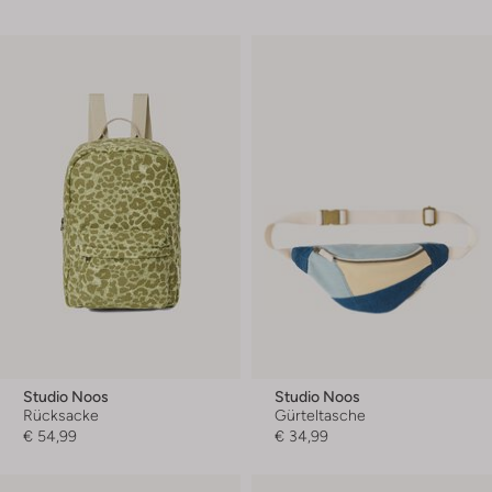
Studio Noos
Studio Noos
Rücksacke
Gürteltasche
€ 54,99
€ 34,99