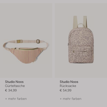
Studio Noos
Studio Noos
Gürteltasche
Rücksacke
€ 34,99
€ 54,99
+ mehr farben
+ mehr farben