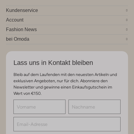
Kundenservice
Account
Fashion News
bei Omoda
Lass uns in Kontakt bleiben
Bleib auf dem Laufenden mit den neuesten Artikeln und
exklusiven Angeboten, nur für dich. Abonniere den
Newsletter und gewinne einen Einkaufsgutschein im
Wert von €150.