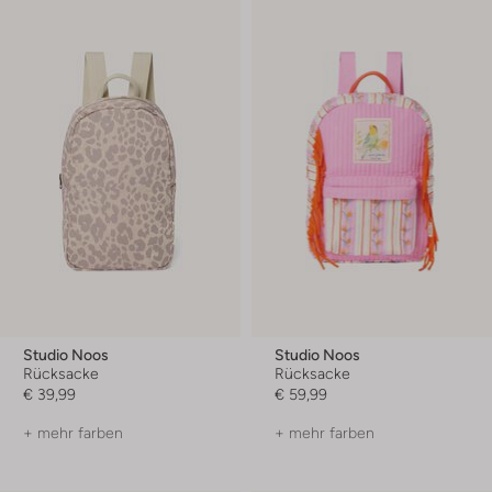
Studio Noos
Studio Noos
Rücksacke
Rücksacke
€ 39,99
€ 59,99
+ mehr farben
+ mehr farben