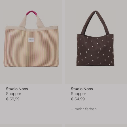
Studio Noos
Studio Noos
Shopper
Shopper
€ 69,99
€ 64,99
+ mehr farben