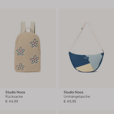
Studio Noos
Studio Noos
Rücksacke
Umhängetasche
€ 44,99
€ 49,99