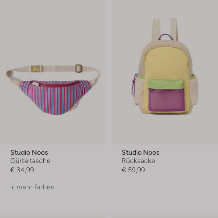
Studio Noos
Studio Noos
Gürteltasche
Rücksacke
€ 34,99
€ 59,99
+ mehr farben