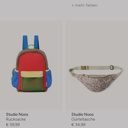
+ mehr farben
Studio Noos
Studio Noos
Rücksacke
Gürteltasche
€ 59,99
€ 34,99