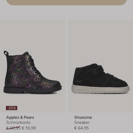
-20%
Apples & Pears
Shoesme
Schnürboots
Sneaker
€ 69,95
€ 55,99
€ 64,95