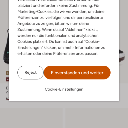
platziert und erfordern keine Zustimmung. Für
Marketing-Cookies, die wir verwenden, um deine
Präferenzen zu verfolgen und dir personalisierte
Angebote zu zeigen, bitten wir um deine
Zustimmung. Wenn du auf "Ablehnen" klickst,
werden nur die funktionalen und analytischen
Cookies platziert. Du kannst auch auf "Cookie-
Einstellungen" klicken, um mehr Informationen zu
erhalten oder deine Präferenzen anzupassen.
Einverstanden und weiter
Reject
Letzter Artikel
Letzter Artikel
-40%
-30%
Bunniesjr
Shoesme
Cookie-Einstellungen
Stiefel
Sneaker
€ 59,95
€ 35,95
€ 64,95
€ 44,95