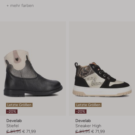
+ mehr farben
Letzte Größen
Letzte Größen
-20%
-20%
Develab
Develab
Stiefel
Sneaker High
€ 89,95
€ 71,99
€ 89,95
€ 71,99