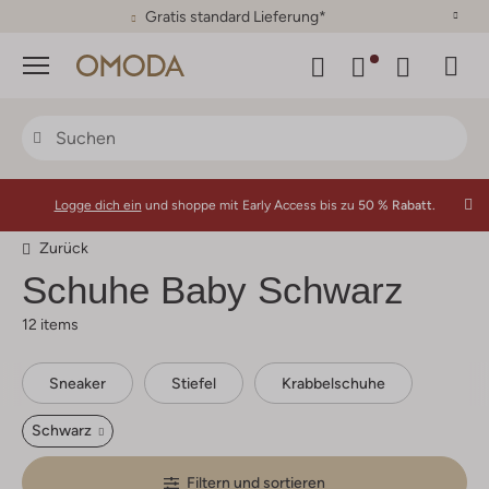
30 Tage Rückgaberecht
Menü
Logge dich ein
und shoppe mit Early Access bis zu
50 % Rabatt.
Zurück
Schuhe Baby Schwarz
12 items
Sneaker
Stiefel
Krabbelschuhe
Schwarz
Filtern und sortieren