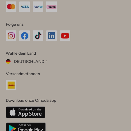
Folge uns
Omoda
Omoda
Omoda
Omoda
Omoda
Wähle dein Land
Instagram
Facebook
TikTok
LinkedIn
YouTube
DEUTSCHLAND
Wähle
Versandmethoden
dein
Schließ
Land
Nederland
België
(Nederlands)
Download onze Omoda app
Belgique
(Français)
Deutschland