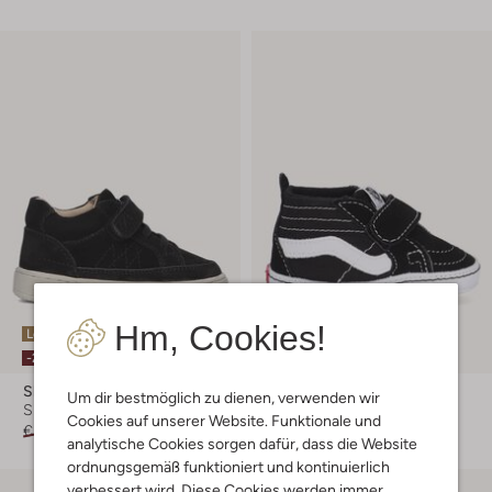
Hm, Cookies!
Letzte Größen
Letzte Größen
-20%
Shoesme
Vans
Um dir bestmöglich zu dienen, verwenden wir
Sneaker
Sneaker
Cookies auf unserer Website. Funktionale und
€ 62,95
€ 49,95
€ 34,99
analytische Cookies sorgen dafür, dass die Website
ordnungsgemäß funktioniert und kontinuierlich
verbessert wird. Diese Cookies werden immer