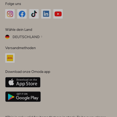
Folge uns
Omoda
Omoda
Omoda
Omoda
Omoda
Wähle dein Land
Instagram
Facebook
TikTok
LinkedIn
YouTube
DEUTSCHLAND
Wähle
Versandmethoden
dein
Schließ
Land
Nederland
België
(Nederlands)
Download onze Omoda app
Belgique
(Français)
Deutschland