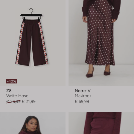
-40%
Z8
Notre-V
Weite Hose
Maxirock
€ 36,99
€ 21,99
€ 69,99