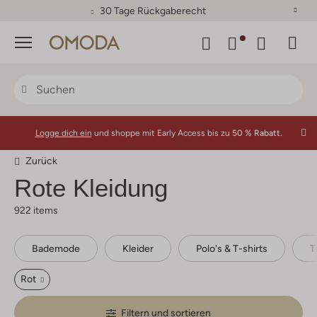
30 Tage Rückgaberecht
Menü
Logge dich ein
und shoppe mit Early Access bis zu
50 % Rabatt.
Zurück
Rote Kleidung
922 items
Bademode
Kleider
Polo's & T-shirts
T
Rot
Filtern und sortieren