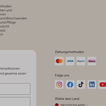
ethoden
hen und
eren
 und Beschwerden
 und Pflege
srecht
hutz
um
Zahlungsmethoden
nd exklusiven
und gewinne einen
Folge uns
Omoda
Omoda
Omoda
Omoda
Om
Wähle dein Land
Instagram
Facebook
TikTok
LinkedI
Yo
DEUTSCHLAND