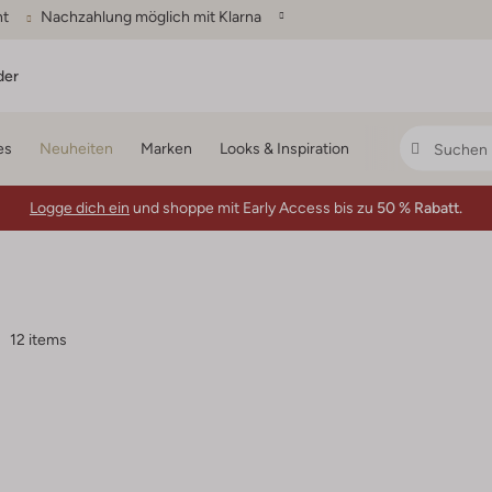
ht
Nachzahlung möglich mit Klarna
der
es
Neuheiten
Marken
Looks & Inspiration
Logge dich ein
und shoppe mit Early Access bis zu
50 % Rabatt.
12 items