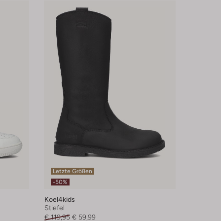
Letzte Größen
-50%
Koel4kids
Stiefel
€ 119,95
€ 59,99