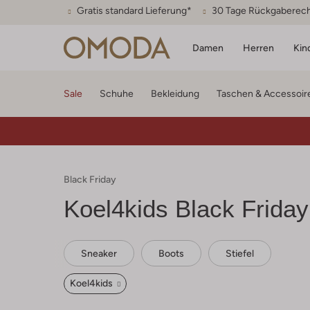
Gratis standard Lieferung*
30 Tage Rückgaberec
Damen
Herren
Kin
Sale
Schuhe
Bekleidung
Taschen & Accessoir
Black Friday
Koel4kids
Black Friday
Sneaker
Boots
Stiefel
Koel4kids