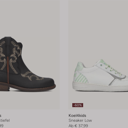
-60%
s
Koel4kids
iefel
Sneaker Low
99
Ab
€ 37,99