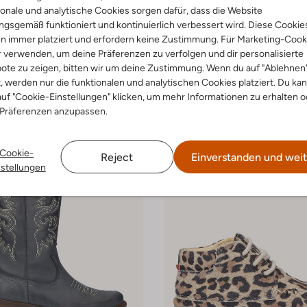
onale und analytische Cookies sorgen dafür, dass die Website
s
Koel4kids
gsgemäß funktioniert und kontinuierlich verbessert wird. Diese Cookie
High
Chelsea Boots
n immer platziert und erfordern keine Zustimmung. Für Marketing-Cook
99
€ 89,95
€ 53,99
r verwenden, um deine Präferenzen zu verfolgen und dir personalisierte
ote zu zeigen, bitten wir um deine Zustimmung. Wenn du auf "Ablehnen
t, werden nur die funktionalen und analytischen Cookies platziert. Du ka
uf "Cookie-Einstellungen" klicken, um mehr Informationen zu erhalten o
 Präferenzen anzupassen.
Cookie-
Reject
Einverstanden und weit
nstellungen