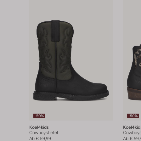
-50%
-50%
Koel4kids
Koel4kid
Cowboystiefel
Cowboyst
Ab
€ 59,99
Ab
€ 59,