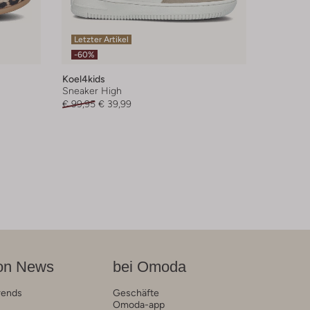
Letzter Artikel
-60%
Koel4kids
Sneaker High
€ 99,95
€ 39,99
on News
bei Omoda
rends
Geschäfte
Omoda-app