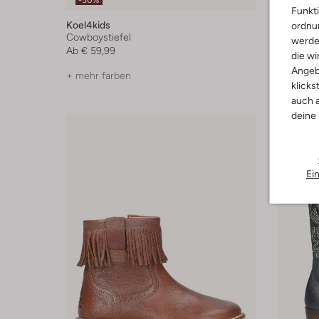
-50%
Funkti
Koel4kids
Koel4kid
ordnun
Cowboystiefel
Sneaker 
werde
Ab
€ 59,99
Ab
€ 49,
die wi
Angeb
+ mehr farben
klicks
auch a
deine
Ei