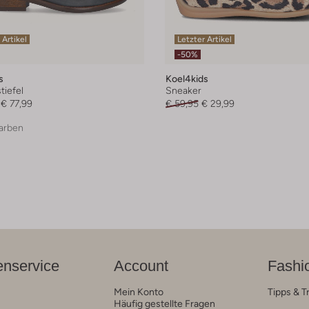
 Artikel
Letzter Artikel
-50%
s
Koel4kids
iefel
Sneaker
€ 77,99
€ 59,95
€ 29,99
arben
nservice
Account
Fashi
Mein Konto
Tipps & T
Häufig gestellte Fragen