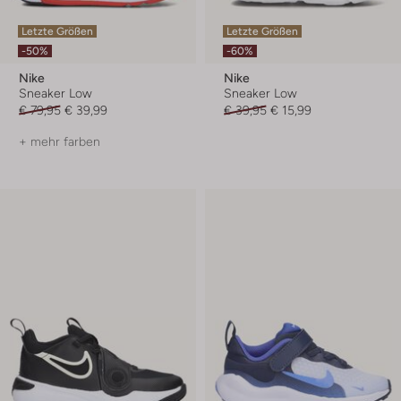
Letzte Größen
Letzte Größen
-50%
-60%
Nike
Nike
Sneaker Low
Sneaker Low
€ 79,95
€ 39,99
€ 39,95
€ 15,99
+ mehr farben