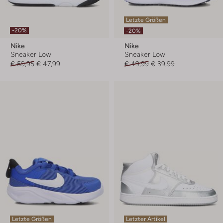
Letzte Größen
-20%
-20%
Nike
Nike
Sneaker Low
Sneaker Low
€ 59,95
€ 47,99
€ 49,99
€ 39,99
Letzte Größen
Letzter Artikel