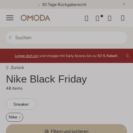
30 Tage Rückgaberecht
Menü
Logge dich ein
und shoppe mit Early Access bis zu
50 % Rabatt.
Zurück
Nike Black Friday
48 items
Sneaker
Nike
Filtern und sortieren