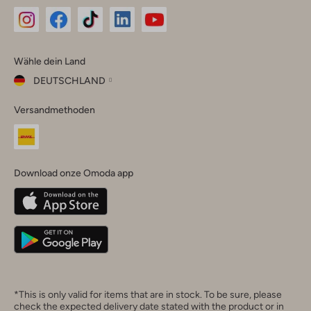
Omoda
Omoda
Omoda
Omoda
Omoda
Wähle dein Land
Instagram
Facebook
TikTok
LinkedIn
YouTube
DEUTSCHLAND
Wähle
Versandmethoden
dein
Schließ
Land
Nederland
België
(Nederlands)
Download onze Omoda app
Belgique
(Français)
Deutschland
*This is only valid for items that are in stock. To be sure, please
check the expected delivery date stated with the product or in