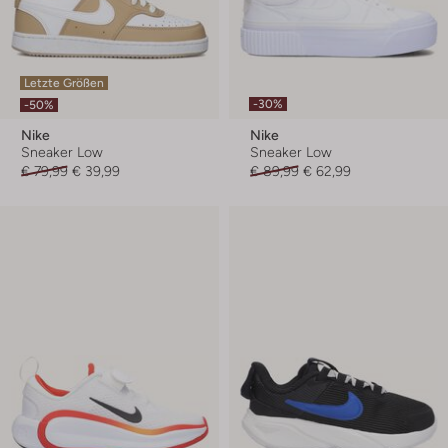
Letzte Größen
-30%
-50%
Nike
Nike
Sneaker Low
Sneaker Low
€ 79,99
€ 39,99
€ 89,99
€ 62,99