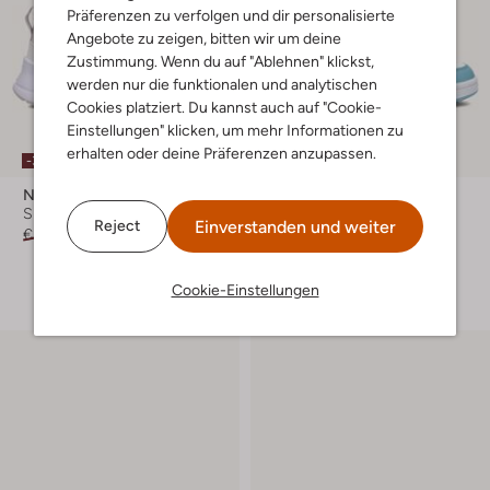
Präferenzen zu verfolgen und dir personalisierte
Angebote zu zeigen, bitten wir um deine
Zustimmung. Wenn du auf "Ablehnen" klickst,
werden nur die funktionalen und analytischen
Cookies platziert. Du kannst auch auf "Cookie-
Einstellungen" klicken, um mehr Informationen zu
Letzter Artikel
erhalten oder deine Präferenzen anzupassen.
-30%
-30%
Nike
Nike
Sneaker Low
Sneaker High
Einverstanden und weiter
Reject
€ 99,95
€ 69,99
€ 59,99
€ 41,99
+ mehr farben
Cookie-Einstellungen