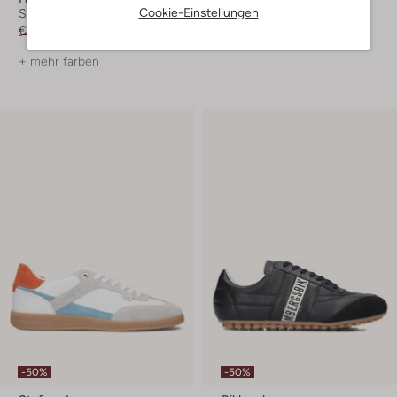
Cookie-Einstellungen
Sneaker Low
Sneaker Low
€ 119,99
€ 83,99
€ 139,99
€ 69,99
+ mehr farben
-50%
-50%