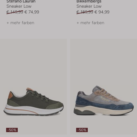
Stefano Lauran
Bikkembergs
Sneaker Low
Sneaker Low
€ 149,99
€ 74,99
€ 189,99
€ 94,99
+ mehr farben
+ mehr farben
-50%
-50%