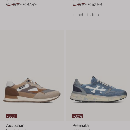
€ 139,99
€ 97,99
€ 89,99
€ 62,99
+ mehr farben
-30%
-30%
Australian
Premiata