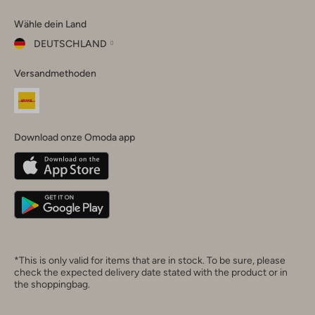
Omoda
Omoda
Omoda
Omoda
Omoda
Wähle dein Land
Instagram
Facebook
TikTok
LinkedIn
YouTube
DEUTSCHLAND
Wähle
Versandmethoden
dein
Schließ
Land
Nederland
België
(Nederlands)
Download onze Omoda app
Belgique
(Français)
Deutschland
*This is only valid for items that are in stock. To be sure, please
check the expected delivery date stated with the product or in
the shoppingbag.