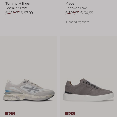
Tommy Hilfiger
Mace
Sneaker Low
Sneaker Low
€ 139,99
€ 97,99
€ 129,99
€ 64,99
+ mehr farben
-30%
-40%