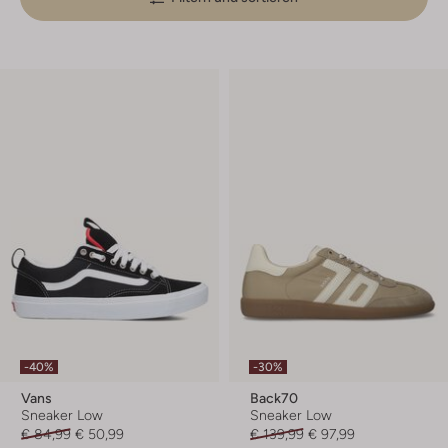
-40%
-30%
Vans
Back70
Sneaker Low
Sneaker Low
€ 84,99
€ 50,99
€ 139,99
€ 97,99