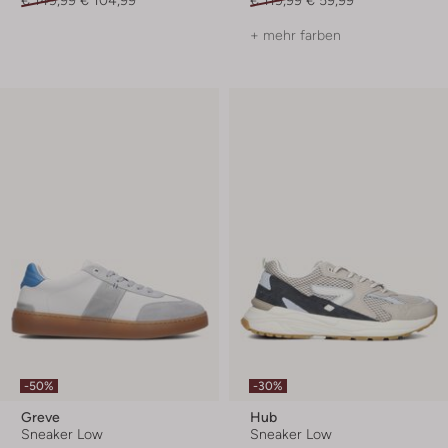
€ 149,99
€ 104,99
€ 119,99
€ 59,99
+ mehr farben
-50%
-30%
Greve
Hub
Sneaker Low
Sneaker Low