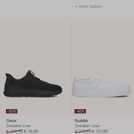
+ mehr farben
-30%
-40%
Geox
Nubikk
Sneaker Low
Sneaker Low
€ 109,99
€ 76,99
€ 219,99
€ 131,99