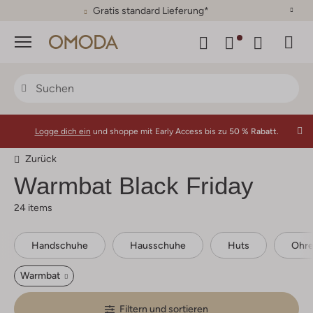
30 Tage Rückgaberecht
Menü
Logge dich ein
und shoppe mit Early Access bis zu
50 % Rabatt.
Zurück
Warmbat
Black Friday
24 items
Handschuhe
Hausschuhe
Huts
Ohr
Warmbat
Filtern und sortieren