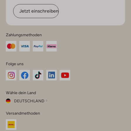
Jetzt einschreiben
Zahlungsmethoden
Folge uns
Omoda
Omoda
Omoda
Omoda
Omoda
Wähle dein Land
Instagram
Facebook
TikTok
LinkedIn
YouTube
DEUTSCHLAND
Wähle
Versandmethoden
dein
Schließ
Land
Nederland