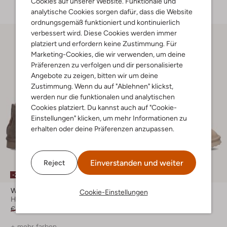
Cookies auf unserer Website. Funktionale und
analytische Cookies sorgen dafür, dass die Website
ordnungsgemäß funktioniert und kontinuierlich
verbessert wird. Diese Cookies werden immer
platziert und erfordern keine Zustimmung. Für
Marketing-Cookies, die wir verwenden, um deine
Präferenzen zu verfolgen und dir personalisierte
Angebote zu zeigen, bitten wir um deine
Zustimmung. Wenn du auf "Ablehnen" klickst,
werden nur die funktionalen und analytischen
Cookies platziert. Du kannst auch auf "Cookie-
Einstellungen" klicken, um mehr Informationen zu
erhalten oder deine Präferenzen anzupassen.
Einverstanden und weiter
Reject
Letzte Größen
-20%
-50%
Warmbat
Warmbat
Cookie-Einstellungen
Hausschuhe
Winterstiefel
€ 79,95
€ 63,99
€ 99,95
€ 49,99
+ mehr farben