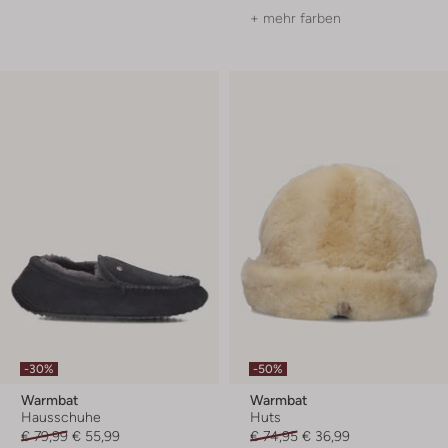
+ mehr farben
-30%
-50%
Warmbat
Warmbat
Hausschuhe
Huts
€ 79,99
€ 55,99
€ 74,95
€ 36,99