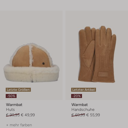
Letzte Größen
Letzter Artikel
-50%
-20%
Warmbat
Warmbat
Huts
Handschuhe
€ 99,95
€ 49,99
€ 69,99
€ 55,99
+ mehr farben