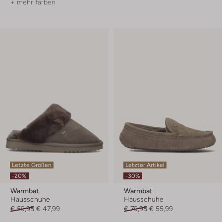
+ mehr farben
Letzte Größen
Letzter Artikel
-20%
-30%
Warmbat
Warmbat
Hausschuhe
Hausschuhe
€ 59,95
€ 47,99
€ 79,95
€ 55,99