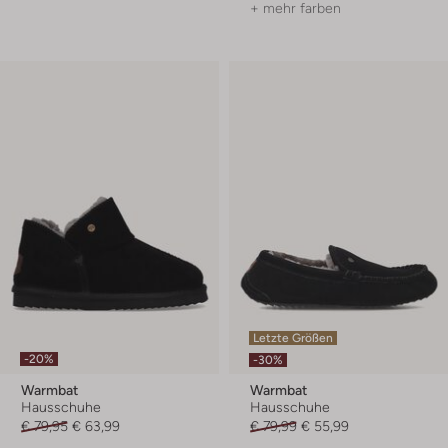
+ mehr farben
Letzte Größen
-20%
-30%
Warmbat
Warmbat
Hausschuhe
Hausschuhe
€ 79,95
€ 63,99
€ 79,99
€ 55,99