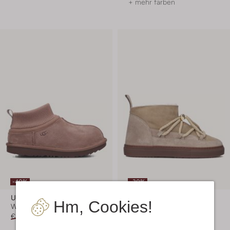
+ mehr farben
-40%
-30%
Ugg
Inuikii
Hm, Cookies!
Winterstiefel
Winterstiefel
€ 114,99
€ 68,99
€ 259,95
€ 181,99