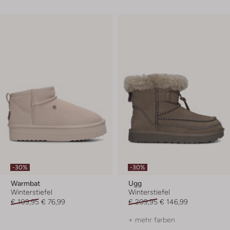
-30%
-30%
Warmbat
Ugg
Winterstiefel
Winterstiefel
€ 109,95
€ 76,99
€ 209,95
€ 146,99
+ mehr farben