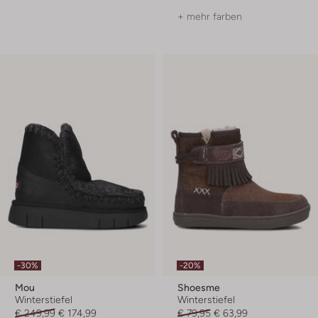
+ mehr farben
-30%
-20%
Mou
Shoesme
Winterstiefel
Winterstiefel
€ 249,99
€ 174,99
€ 79,95
€ 63,99