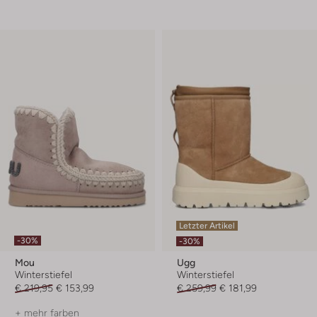
Letzter Artikel
-30%
-30%
Mou
Ugg
Winterstiefel
Winterstiefel
€ 219,95
€ 153,99
€ 259,99
€ 181,99
+ mehr farben