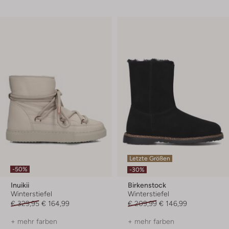
Letzte Größen
-50%
-30%
Inuikii
Birkenstock
Winterstiefel
Winterstiefel
€ 329,95
€ 164,99
€ 209,99
€ 146,99
+ mehr farben
+ mehr farben