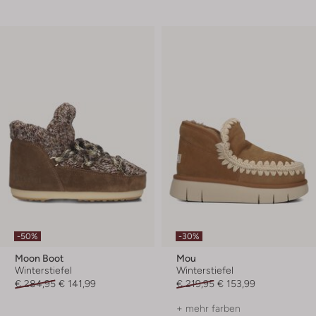
-50%
-30%
Moon Boot
Mou
Winterstiefel
Winterstiefel
€ 284,95
€ 141,99
€ 219,95
€ 153,99
+ mehr farben