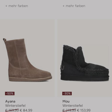
+ mehr farben
+ mehr farben
-50%
-30%
Ayana
Mou
Winterstiefel
Winterstiefel
€ 169,99
€ 84,99
€ 219,99
€ 153,99