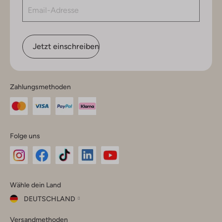
Jetzt einschreiben
Zahlungsmethoden
Folge uns
Omoda
Omoda
Omoda
Omoda
Omoda
Wähle dein Land
Instagram
Facebook
TikTok
LinkedIn
YouTube
DEUTSCHLAND
Wähle
Versandmethoden
dein