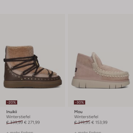
-20%
-30%
Inuikii
Mou
Winterstiefel
Winterstiefel
€ 339,99
€ 271,99
€ 219,95
€ 153,99
+ mehr farben
+ mehr farben