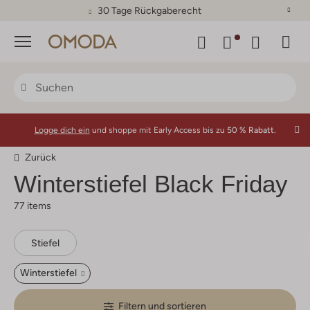
30 Tage Rückgaberecht
Menü
Logge dich ein
und shoppe mit Early Access bis zu
50 % Rabatt.
Zurück
Winterstiefel Black Friday
77 items
Stiefel
Winterstiefel
Filtern und sortieren