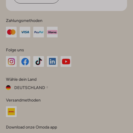
Zahlungsmethoden
Folge uns
Omoda
Omoda
Omoda
Omoda
Omoda
Wähle dein Land
Instagram
Facebook
TikTok
LinkedIn
YouTube
DEUTSCHLAND
Wähle
Versandmethoden
dein
Schließ
Land
Nederland
België
(Nederlands)
Download onze Omoda app
Belgique
(Français)