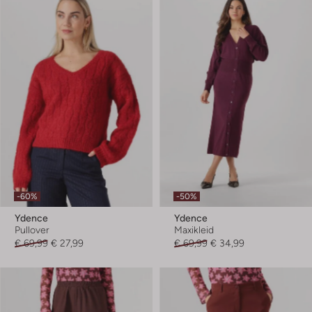
-60%
-50%
Ydence
Ydence
Pullover
Maxikleid
€ 69,99
€ 27,99
€ 69,99
€ 34,99