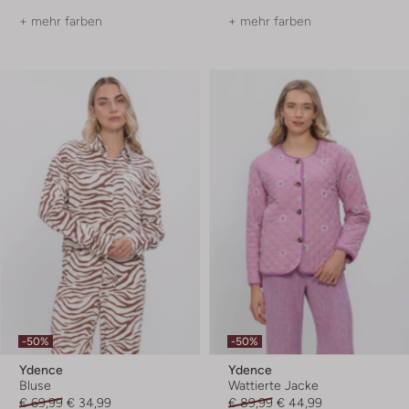
+ mehr farben
+ mehr farben
-50%
-50%
Ydence
Ydence
Bluse
Wattierte Jacke
€ 69,99
€ 34,99
€ 89,99
€ 44,99