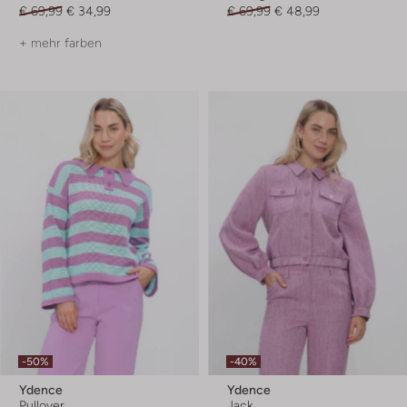
€ 69,99
€ 34,99
€ 69,99
€ 48,99
+ mehr farben
-50%
-40%
Ydence
Ydence
Pullover
Jack