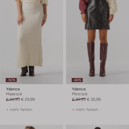
-50%
-40%
Ydence
Ydence
Maxirock
Minirock
€ 59,99
€ 29,99
€ 59,99
€ 35,99
+ mehr farben
+ mehr farben