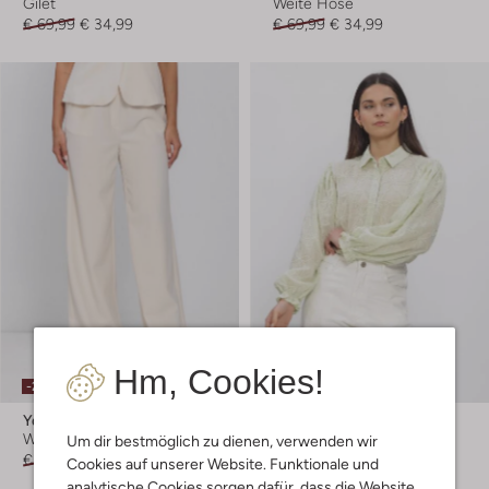
Gilet
Weite Hose
€ 69,99
€ 34,99
€ 69,99
€ 34,99
Hm, Cookies!
-20%
-40%
Ydence
Ydence
Weite Hose
Bluse
Um dir bestmöglich zu dienen, verwenden wir
€ 79,99
€ 63,99
€ 59,99
€ 35,99
Cookies auf unserer Website. Funktionale und
analytische Cookies sorgen dafür, dass die Website