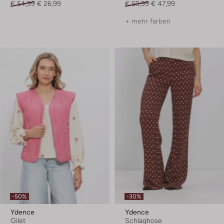
€ 54,99
€ 26,99
€ 59,99
€ 47,99
+ mehr farben
-50%
-30%
Ydence
Ydence
Gilet
Schlaghose