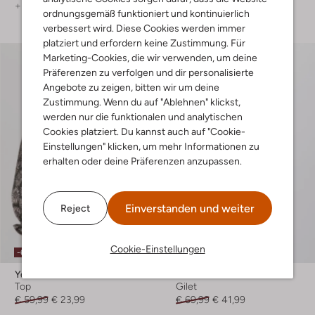
+ mehr farben
+ mehr farben
ordnungsgemäß funktioniert und kontinuierlich
verbessert wird. Diese Cookies werden immer
platziert und erfordern keine Zustimmung. Für
Marketing-Cookies, die wir verwenden, um deine
Präferenzen zu verfolgen und dir personalisierte
Angebote zu zeigen, bitten wir um deine
Zustimmung. Wenn du auf "Ablehnen" klickst,
werden nur die funktionalen und analytischen
Cookies platziert. Du kannst auch auf "Cookie-
Einstellungen" klicken, um mehr Informationen zu
erhalten oder deine Präferenzen anzupassen.
Einverstanden und weiter
Reject
Cookie-Einstellungen
-60%
-40%
Ydence
Ydence
Top
Gilet
€ 59,99
€ 23,99
€ 69,99
€ 41,99