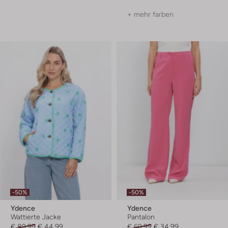
+ mehr farben
-50%
-50%
Ydence
Ydence
Wattierte Jacke
Pantalon
€ 89,99
€ 44,99
€ 69,99
€ 34,99