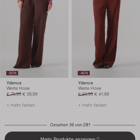
-50%
-40%
Ydence
Ydence
Weite Hose
Weite Hose
€ 79,99
€ 39,99
€ 69,99
€ 41,99
+ mehr farben
+ mehr farben
Gesehen 36 von 281
Mehr Produkte anzeigen