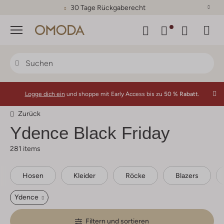
30 Tage Rückgaberecht
Menü
Logge dich ein
und shoppe mit Early Access bis zu
50 % Rabatt.
Zurück
Ydence
Black Friday
281 items
Hosen
Kleider
Röcke
Blazers
Ydence
Filtern und sortieren