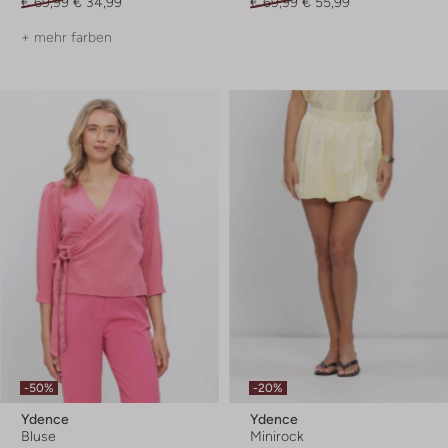
€ 69,99
€ 34,99
€ 69,99
€ 55,99
+ mehr farben
-50%
-20%
Ydence
Ydence
Bluse
Minirock