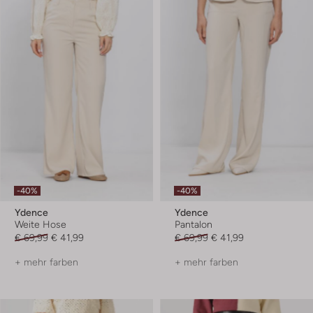
-40%
-40%
Ydence
Ydence
Weite Hose
Pantalon
€ 69,99
€ 41,99
€ 69,99
€ 41,99
+ mehr farben
+ mehr farben