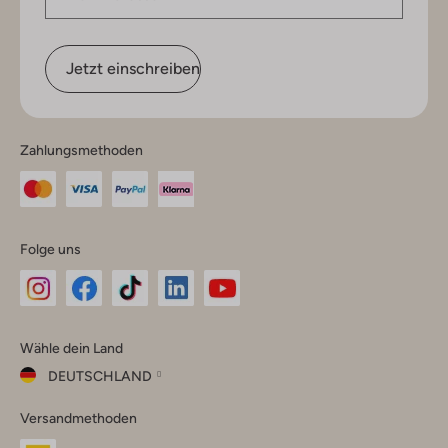
Jetzt einschreiben
Zahlungsmethoden
Folge uns
Omoda
Omoda
Omoda
Omoda
Omoda
Wähle dein Land
Instagram
Facebook
TikTok
LinkedIn
YouTube
DEUTSCHLAND
Wähle
Versandmethoden
dein
Schließ
Land