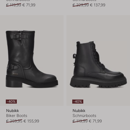
€ 119,99
€ 71,99
€ 229,99
€ 137,99
-40%
-40%
Nubikk
Nubikk
Biker Boots
Schnürboots
€ 259,95
€ 155,99
€ 119,99
€ 71,99