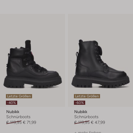
Letzte Größen
Letzte Größen
-40%
-60%
Nubikk
Nubikk
Schnürboots
Schnürboots
€ 119,95
€ 71,99
€ 119,95
€ 47,99
+ mehr farben