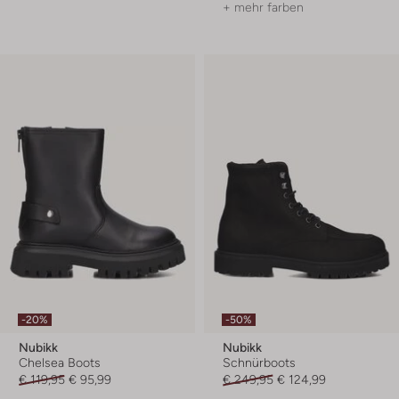
+ mehr farben
-20%
-50%
Nubikk
Nubikk
Chelsea Boots
Schnürboots
€ 119,95
€ 95,99
€ 249,95
€ 124,99