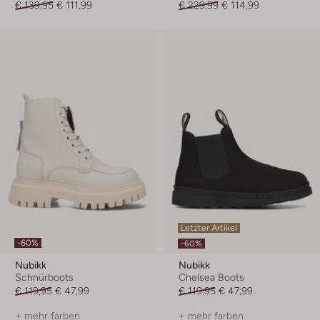
€ 139,95
€ 111,99
€ 229,99
€ 114,99
Letzter Artikel
-60%
-60%
Nubikk
Nubikk
Schnürboots
Chelsea Boots
€ 119,95
€ 47,99
€ 119,95
€ 47,99
+ mehr farben
+ mehr farben