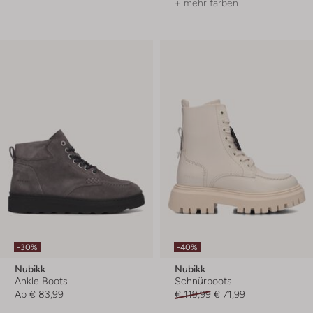
+ mehr farben
-30%
-40%
Nubikk
Nubikk
Ankle Boots
Schnürboots
Ab
€ 83,99
€ 119,99
€ 71,99