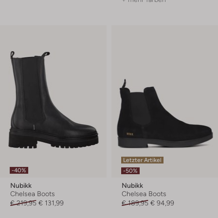
Letzter Artikel
-40%
-50%
Nubikk
Nubikk
Chelsea Boots
Chelsea Boots
€ 219,95
€ 131,99
€ 189,95
€ 94,99