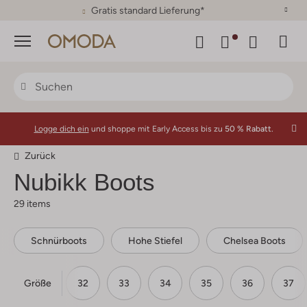
30 Tage Rückgaberecht
Menü
Logge dich ein
und shoppe mit Early Access bis zu
50 % Rabatt.
Zurück
Nubikk Boots
29 items
Schnürboots
Hohe Stiefel
Chelsea Boots
Größe
30
31
32
33
34
35
36
37