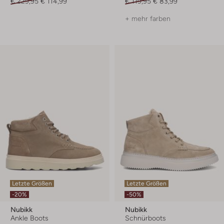
€ 229,95
€ 114,99
€ 119,95
€ 83,99
+ mehr farben
Letzte Größen
Letzte Größen
-20%
-50%
Nubikk
Nubikk
Ankle Boots
Schnürboots