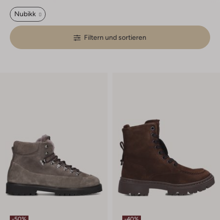
Nubikk
Filtern und sortieren
-50%
-40%