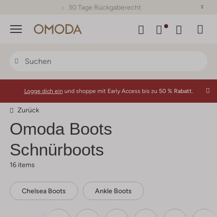
30 Tage Rückgaberecht
Menü
Logge dich ein
und shoppe mit Early Access bis zu
50 % Rabatt.
Zurück
Omoda
Boots
Schnürboots
16 items
Chelsea Boots
Ankle Boots