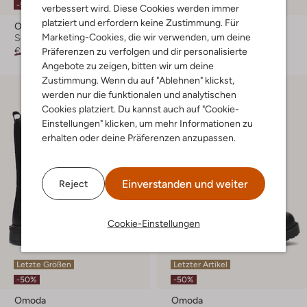
-50%
-50%
verbessert wird. Diese Cookies werden immer
platziert und erfordern keine Zustimmung. Für
Omoda
Omoda
Marketing-Cookies, die wir verwenden, um deine
Schnürboots
Schnürboots
€ 129,95
€ 64,99
€ 119,95
€ 59,99
Präferenzen zu verfolgen und dir personalisierte
Angebote zu zeigen, bitten wir um deine
Zustimmung. Wenn du auf "Ablehnen" klickst,
werden nur die funktionalen und analytischen
Cookies platziert. Du kannst auch auf "Cookie-
Einstellungen" klicken, um mehr Informationen zu
erhalten oder deine Präferenzen anzupassen.
Einverstanden und weiter
Reject
Cookie-Einstellungen
Letzte Größen
Letzter Artikel
-50%
-50%
Omoda
Omoda