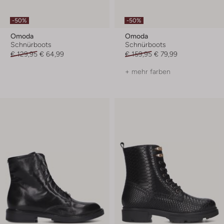
-50%
-50%
Omoda
Omoda
Schnürboots
Schnürboots
€ 129,95
€ 64,99
€ 159,95
€ 79,99
+ mehr farben