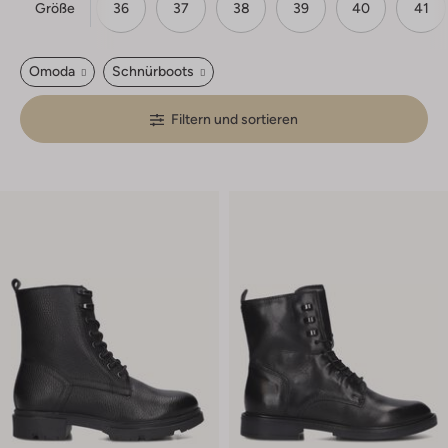
Größe
24
28
36
37
38
39
40
41
Omoda
Schnürboots
Filtern und sortieren