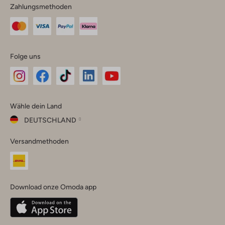
Zahlungsmethoden
Folge uns
Omoda
Omoda
Omoda
Omoda
Omoda
Wähle dein Land
Instagram
Facebook
TikTok
LinkedIn
YouTube
DEUTSCHLAND
Wähle
Versandmethoden
dein
Schließ
Land
Nederland
België
(Nederlands)
Download onze Omoda app
Belgique
(Français)
Deutschland