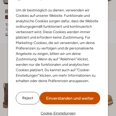
Um dir bestmöglich zu dienen, verwenden wir
Letzter Artikel
Letzter Artikel
Cookies auf unserer Website. Funktionale und
-50%
-20%
analytische Cookies sorgen dafür, dass die Website
Timberland
Timberland
ordnungsgemäß funktioniert und kontinuierlich
Schnürboots
Schnürboots
verbessert wird. Diese Cookies werden immer
€ 169,95
€ 84,99
€ 229,99
€ 183,99
platziert und erfordern keine Zustimmung. Für
Marketing-Cookies, die wir verwenden, um deine
Präferenzen zu verfolgen und dir personalisierte
Angebote zu zeigen, bitten wir um deine
Zustimmung. Wenn du auf "Ablehnen" klickst,
werden nur die funktionalen und analytischen
Cookies platziert. Du kannst auch auf "Cookie-
Einstellungen" klicken, um mehr Informationen zu
erhalten oder deine Präferenzen anzupassen.
Einverstanden und weiter
Reject
Cookie-Einstellungen
Letzte Größen