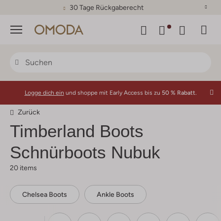
30 Tage Rückgaberecht
Menü
Logge dich ein
und shoppe mit Early Access bis zu
50 % Rabatt.
Zurück
Timberland
Boots
Schnürboots Nubuk
20 items
Chelsea Boots
Ankle Boots