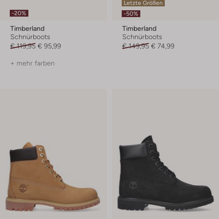
Letzte Größen
-20%
-50%
Timberland
Timberland
Schnürboots
Schnürboots
€ 119,95
€ 95,99
€ 149,95
€ 74,99
+ mehr farben