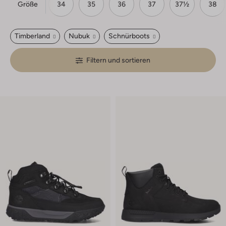
Größe
32
33
34
35
36
37
37½
38
Timberland
Nubuk
Schnürboots
Filtern und sortieren