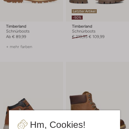
Letzter Artikel
-50%
Timberland
Timberland
Schnürboots
Schnürboots
Ab
€ 89,99
€ 219,95
€ 109,99
+ mehr farben
Hm, Cookies!