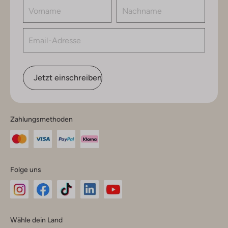
Jetzt einschreiben
Zahlungsmethoden
Folge uns
Omoda
Omoda
Omoda
Omoda
Omoda
Wähle dein Land
Instagram
Facebook
TikTok
LinkedIn
YouTube