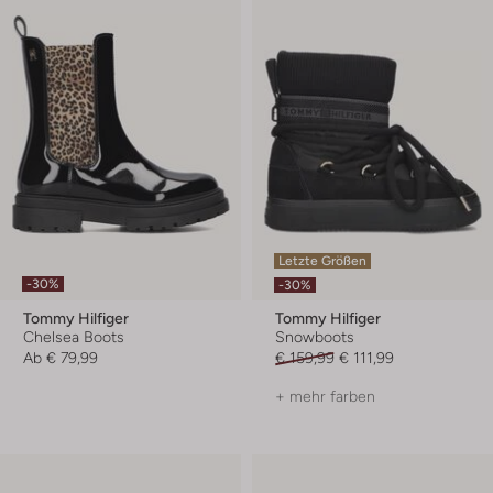
Letzte Größen
-30%
-30%
Tommy Hilfiger
Tommy Hilfiger
Chelsea Boots
Snowboots
Ab
€ 79,99
€ 159,99
€ 111,99
+ mehr farben