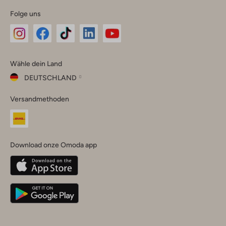
Folge uns
Omoda
Omoda
Omoda
Omoda
Omoda
Wähle dein Land
Instagram
Facebook
TikTok
LinkedIn
YouTube
DEUTSCHLAND
Wähle
Versandmethoden
dein
Schließ
Land
Nederland
België
(Nederlands)
Download onze Omoda app
Belgique
(Français)
Deutschland