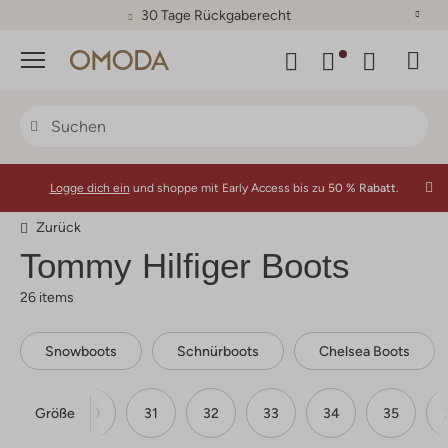
30 Tage Rückgaberecht
Menü
Logge dich ein
und shoppe mit Early Access bis zu
50 % Rabatt.
Zurück
Tommy Hilfiger Boots
26 items
Snowboots
Schnürboots
Chelsea Boots
Größe
29
30
31
32
33
34
35