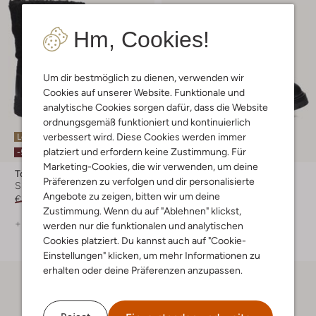
Hm, Cookies!
Um dir bestmöglich zu dienen, verwenden wir
Cookies auf unserer Website. Funktionale und
analytische Cookies sorgen dafür, dass die Website
ordnungsgemäß funktioniert und kontinuierlich
verbessert wird. Diese Cookies werden immer
Letzter Artikel
Letzte Größen
platziert und erfordern keine Zustimmung. Für
-50%
-20%
Marketing-Cookies, die wir verwenden, um deine
Tommy Hilfiger
Tommy Hilfiger
Präferenzen zu verfolgen und dir personalisierte
Snowboots
Schnürboots
Angebote zu zeigen, bitten wir um deine
€ 159,95
€ 79,99
€ 99,95
€ 79,99
Zustimmung. Wenn du auf "Ablehnen" klickst,
+ mehr farben
werden nur die funktionalen und analytischen
Cookies platziert. Du kannst auch auf "Cookie-
Einstellungen" klicken, um mehr Informationen zu
erhalten oder deine Präferenzen anzupassen.