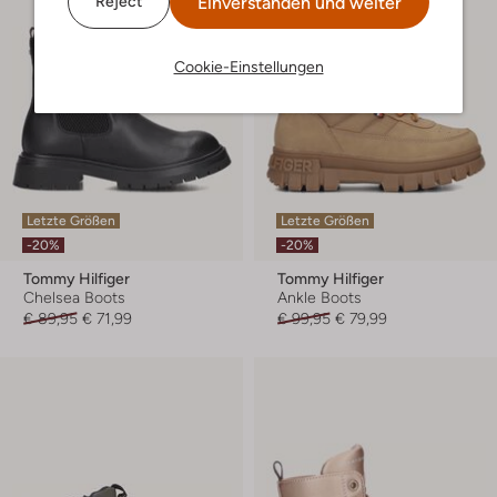
Einverstanden und weiter
Reject
Cookie-Einstellungen
Letzte Größen
Letzte Größen
-20%
-20%
Tommy Hilfiger
Tommy Hilfiger
Chelsea Boots
Ankle Boots
€ 89,95
€ 71,99
€ 99,95
€ 79,99