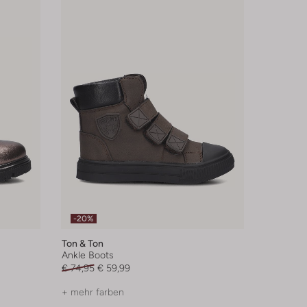
-20%
Ton & Ton
Ankle Boots
€ 74,95
€ 59,99
+ mehr farben