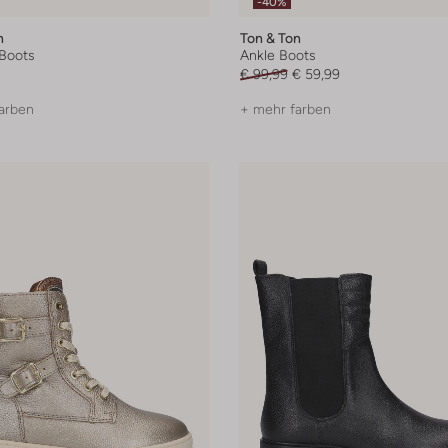
-40%
n
Ton & Ton
Boots
Ankle Boots
€ 99,99
€ 59,99
arben
+ mehr farben