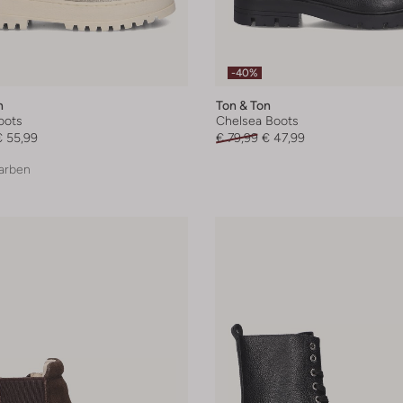
-40%
n
Ton & Ton
oots
Chelsea Boots
€ 55,99
€ 79,99
€ 47,99
arben