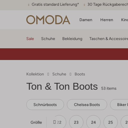
Gratis standard Lieferung*
30 Tage Rückgaberec
Damen
Herren
Kin
Sale
Schuhe
Bekleidung
Taschen & Accessoir
Kollektion
Schuhe
Boots
Ton & Ton
Boots
53 items
Schnürboots
Chelsea Boots
Biker
Größe
21
22
23
24
25
2