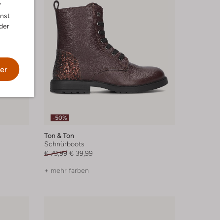
"
nnst
der
er
-50%
Ton & Ton
Schnürboots
€ 79,99
€ 39,99
+ mehr farben