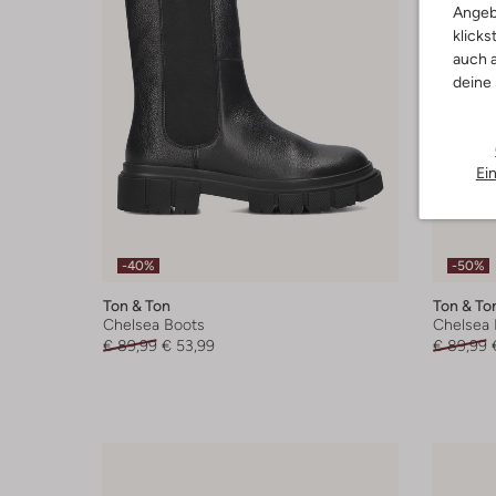
Angeb
klicks
auch a
deine
Ei
-40%
-50%
Ton & Ton
Ton & To
Chelsea Boots
Chelsea 
€ 89,99
€ 53,99
€ 89,99