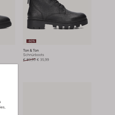
-60%
Ton & Ton
Schnürboots
€ 89,99
€ 35,99
s
ies,