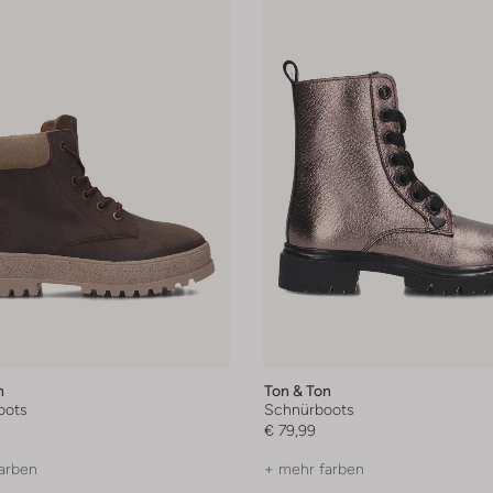
n
Ton & Ton
oots
Schnürboots
€ 79,99
arben
+ mehr farben