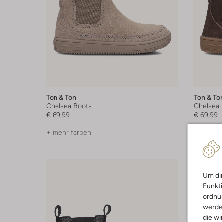
Ton & Ton
Ton & To
Chelsea Boots
Chelsea 
€ 69,99
€ 69,99
+ mehr farben
+ mehr f
Um dir
Funkti
ordnun
werde
die wi