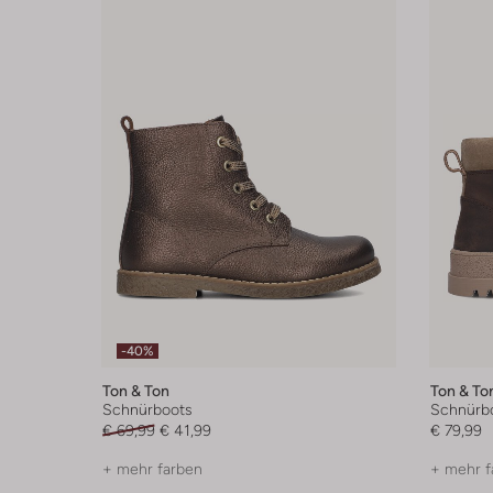
-40%
Ton & Ton
Ton & To
Schnürboots
Schnürb
€ 69,99
€ 41,99
€ 79,99
+ mehr farben
+ mehr f