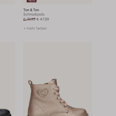
-40%
Ton & Ton
Schnürboots
€ 79,99
€ 47,99
+ mehr farben