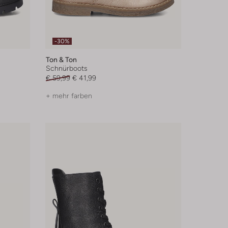
-30%
Ton & Ton
Schnürboots
€ 59,99
€ 41,99
+ mehr farben