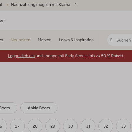
ht
Nachzahlung möglich mit Klarna
der
es
Neuheiten
Marken
Looks & Inspiration
Logge dich ein
und shoppe mit Early Access bis zu
50 % Rabatt.
 Boots
Ankle Boots
6
27
28
29
30
31
32
33