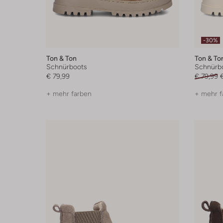
-30%
Ton & Ton
Ton & To
Schnürboots
Schnürb
€ 79,99
€ 79,99
+ mehr farben
+ mehr f