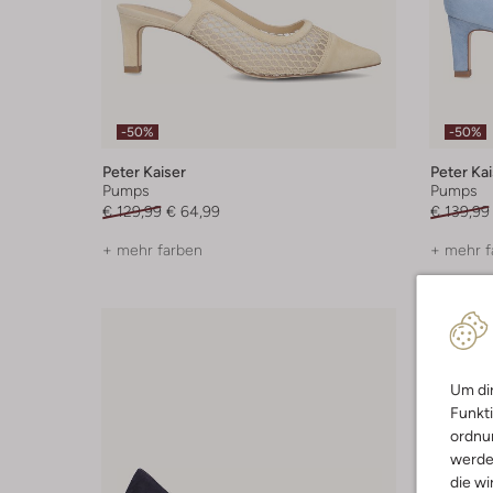
-50%
-50%
Peter Kaiser
Peter Kai
Pumps
Pumps
€ 129,99
€ 64,99
€ 139,99
+ mehr farben
+ mehr f
Um dir
Funkti
ordnun
werde
die wi