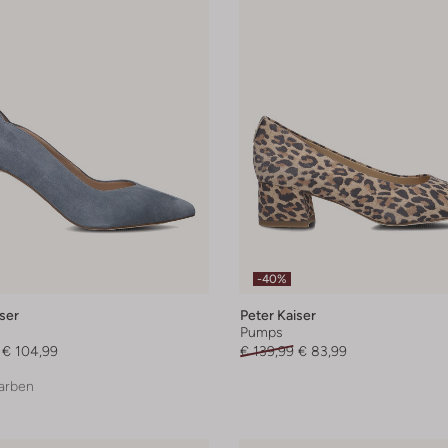
-40%
ser
Peter Kaiser
Pumps
€ 104,99
€ 139,99
€ 83,99
arben