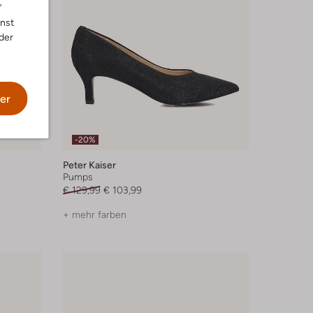
"
nnst
der
er
-20%
Peter Kaiser
Pumps
€ 129,99
€ 103,99
+ mehr farben