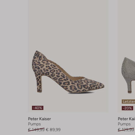
Letzter
-40%
-20%
Peter Kaiser
Peter Kai
Pumps
Pumps
€ 149,99
€ 89,99
€ 129,99