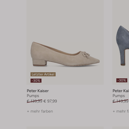
Letzter Artikel
-30%
-30%
Peter Kaiser
Peter Kai
Pumps
Pumps
€ 139,99
€ 97,99
€ 149,99
+ mehr farben
+ mehr f