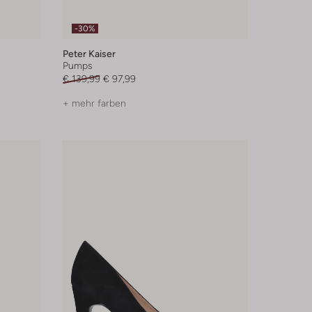
-30%
Peter Kaiser
Pumps
€ 139,99
€ 97,99
+ mehr farben