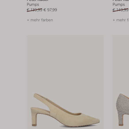
Pumps
Pumps
€ 139,99
€ 97,99
€ 149,99
+ mehr farben
+ mehr f