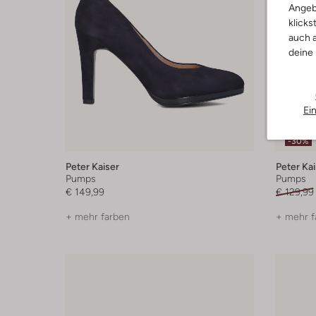
Angeb
klicks
auch a
deine
Ei
-30%
Peter Kaiser
Peter Kai
Pumps
Pumps
€ 149,99
€ 129,99
+ mehr farben
+ mehr f