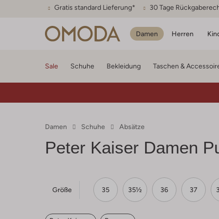
Gratis standard Lieferung*
30 Tage Rückgaberec
Damen
Herren
Kin
Sale
Schuhe
Bekleidung
Taschen & Accessoir
Damen
Schuhe
Absätze
Peter Kaiser Damen 
Größe
35
35½
36
37