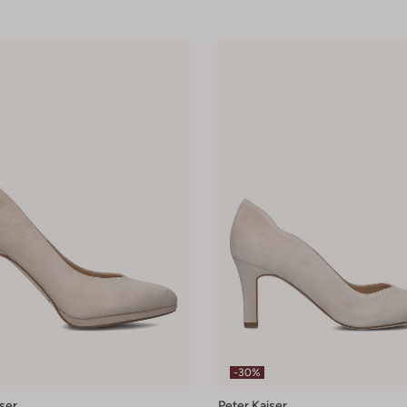
-30%
ser
Peter Kaiser