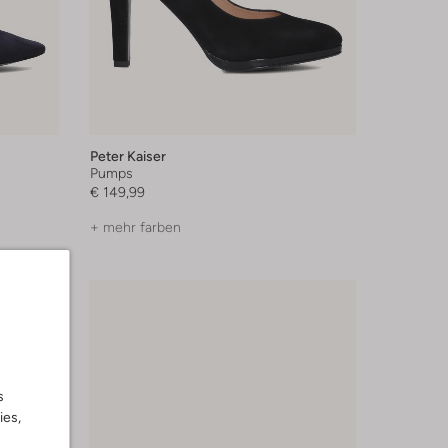
Peter Kaiser
Pumps
€ 149,99
+ mehr farben
s
ies,