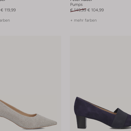
Pumps
€ 119,99
€ 149,99
€ 104,99
arben
+ mehr farben