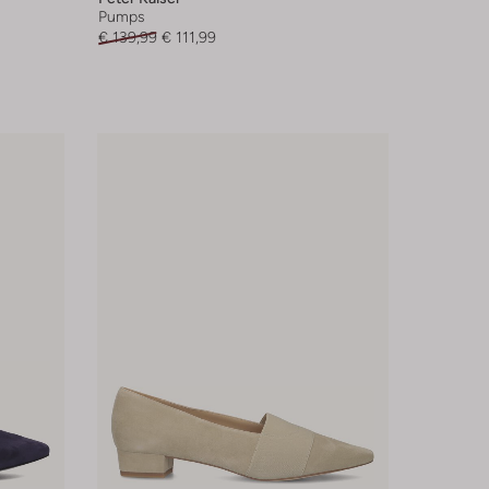
Pumps
€ 139,99
€ 111,99