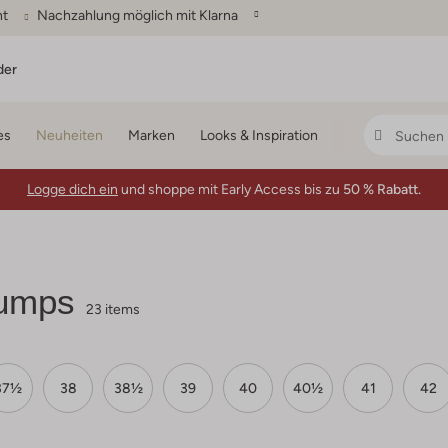
ht
Nachzahlung möglich mit Klarna
der
es
Neuheiten
Marken
Looks & Inspiration
Logge dich ein
und shoppe mit Early Access bis zu
50 % Rabatt.
Pumps
23 items
37½
38
38½
39
40
40½
41
42