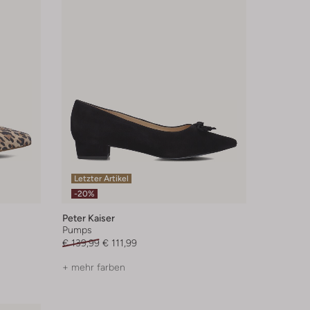
Letzter Artikel
-20%
Peter Kaiser
Pumps
€ 139,99
€ 111,99
+ mehr farben