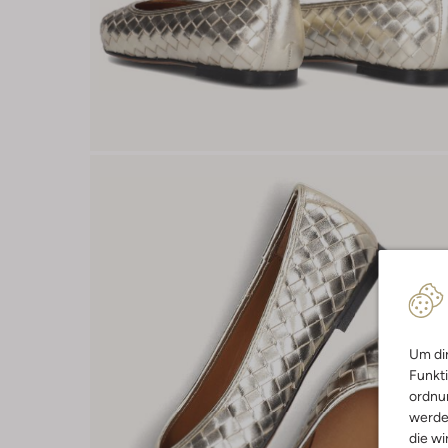
Um dir
Funkti
ordnun
werde
die wi