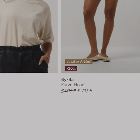
Letzter Artikel
-20%
By-Bar
Kurze Hose
€ 99,95
€ 79,95