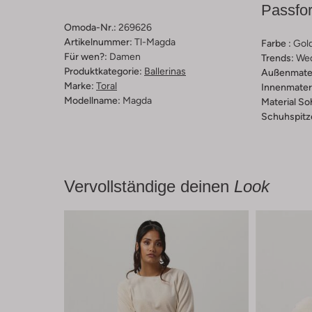
Passfo
Omoda-Nr.:
269626
Artikelnummer:
Tl-Magda
Farbe :
Gol
Für wen?:
Damen
Trends:
We
Produktkategorie:
Ballerinas
Außenmater
Marke:
Toral
Innenmateri
Modellname:
Magda
Material So
Schuhspitz
Vervollständige deinen
Look