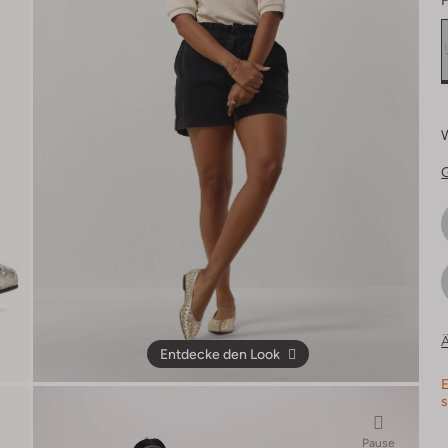
F
Ä
Entdecke den Look
E
s
Pause