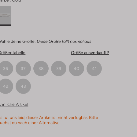
arbe :
Gold
Wähle deine Größe:
Diese Größe fällt normal aus
Größentabelle
Größe ausverkauft?
36
37
38
39
40
41
42
43
hnliche Artikel
s tut uns leid, dieser Artikel ist nicht verfügbar. Bitte
uchst du nach einer Alternative.