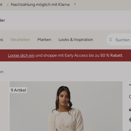
ht
Nachzahlung möglich mit Klarna
der
es
Neuheiten
Marken
Looks & Inspiration
Logge dich ein
und shoppe mit Early Access bis zu
50 % Rabatt.
en
9 Artikel