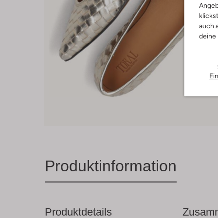
Angeb
klicks
auch a
deine
Ei
Produktinformation
Produktdetails
Zusamm