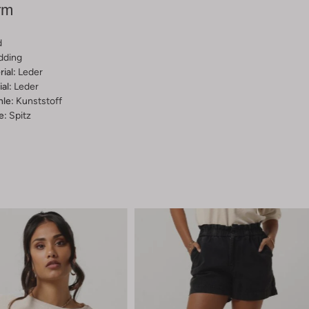
rm
d
dding
ial:
Leder
al:
Leder
hle:
Kunststoff
e:
Spitz