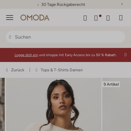
30 Tage Rückgaberecht
Menü
Logge dich ein
und shoppe mit Early Access bis zu
50 % Rabatt.
Zurück
Tops & T-Shirts Damen
9 Artikel