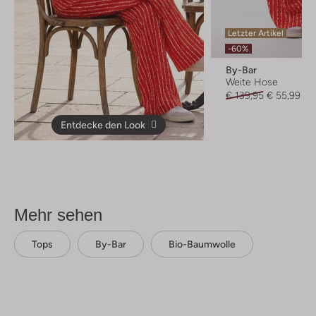
Letzter Artikel
-60%
By-Bar
Weite Hose
€ 139,95
€ 55,99
Entdecke den Look
Mehr sehen
Tops
By-Bar
Bio-Baumwolle