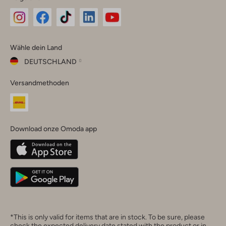
Omoda
Omoda
Omoda
Omoda
Omoda
Wähle dein Land
Instagram
Facebook
TikTok
LinkedIn
YouTube
DEUTSCHLAND
Wähle
Versandmethoden
dein
Schließ
Land
Nederland
België
(Nederlands)
Download onze Omoda app
Belgique
(Français)
Deutschland
*This is only valid for items that are in stock. To be sure, please
check the expected delivery date stated with the product or in