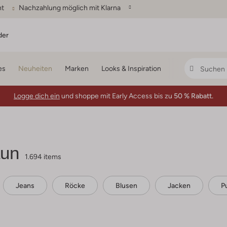
ht
Nachzahlung möglich mit Klarna
der
es
Neuheiten
Marken
Looks & Inspiration
Logge dich ein
und shoppe mit Early Access bis zu
50 % Rabatt.
aun
1.694 items
Jeans
Röcke
Blusen
Jacken
P