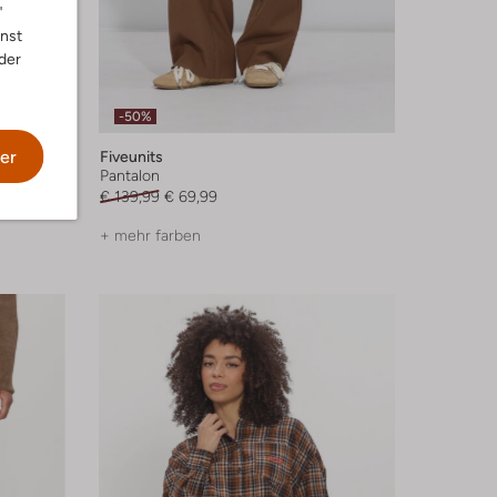
"
nnst
der
-50%
er
Fiveunits
Pantalon
€ 139,99
€ 69,99
+ mehr farben