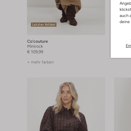
Angeb
klicks
auch a
deine
Letzter Artikel
Letzter
Co'couture
Co'coutu
Ei
Minirock
Top
€ 109,99
€ 109,99
+ mehr farben