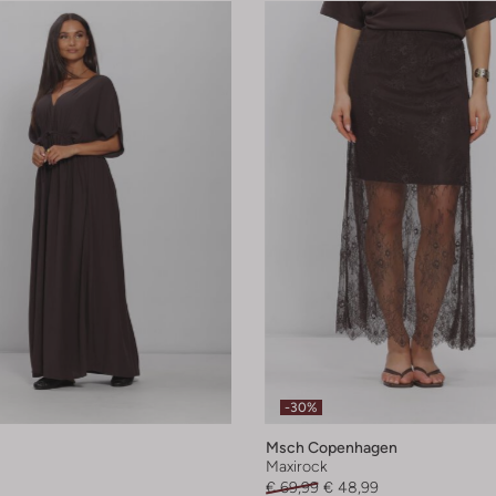
-30%
Msch Copenhagen
Maxirock
€ 69,99
€ 48,99