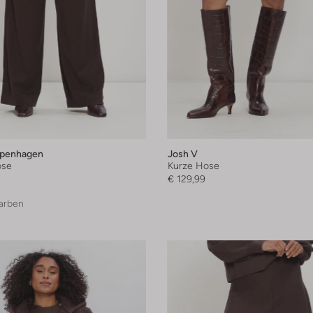
penhagen
Josh V
ose
Kurze Hose
€ 129,99
arben