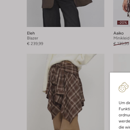
-20%
Eleh
Aaiko
Blazer
Minikleid
€ 239,99
€ 139,99
Um dir
Funkti
ordnun
werde
die wi