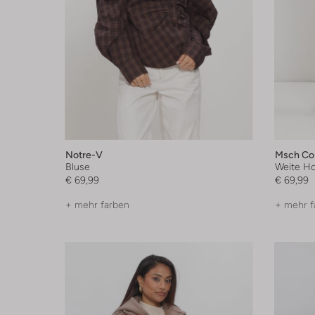
Notre-V
Msch Co
Bluse
Weite H
€ 69,99
€ 69,99
+ mehr farben
+ mehr f