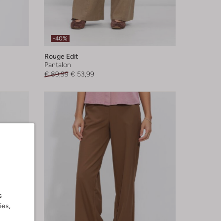
-40%
Rouge Edit
Pantalon
€ 89,99
€ 53,99
s
ies,