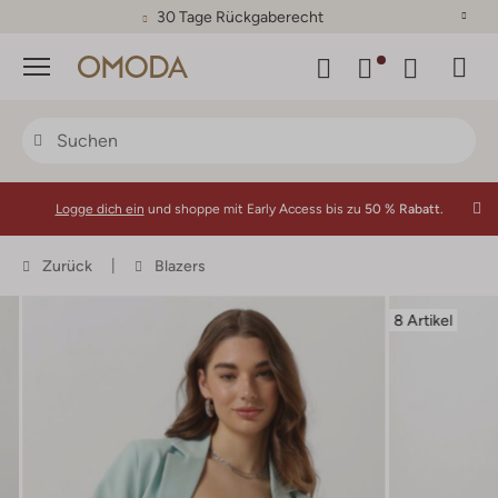
30 Tage Rückgaberecht
Menü
Logge dich ein
und shoppe mit Early Access bis zu
50 % Rabatt.
Zurück
Blazers
8 Artikel