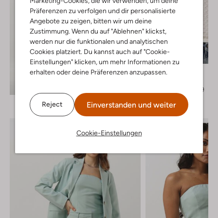
Marketing-Cookies, die wir verwenden, um deine
Präferenzen zu verfolgen und dir personalisierte
Angebote zu zeigen, bitten wir um deine
Zustimmung. Wenn du auf "Ablehnen" klickst,
werden nur die funktionalen und analytischen
Letzter Artikel
Cookies platziert. Du kannst auch auf "Cookie-
-60%
Einstellungen" klicken, um mehr Informationen zu
erhalten oder deine Präferenzen anzupassen.
Suncoo
Polo-Shirt
Entdecke den Look
€ 99,95
€ 39,99
Einverstanden und weiter
Reject
Cookie-Einstellungen