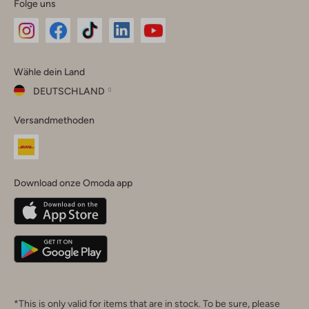
Folge uns
Omoda
Omoda
Omoda
Omoda
Omoda
Wähle dein Land
Instagram
Facebook
TikTok
LinkedIn
YouTube
DEUTSCHLAND
Wähle
Versandmethoden
dein
Schließ
Land
Nederland
België
(Nederlands)
Download onze Omoda app
Belgique
(Français)
Deutschland
*This is only valid for items that are in stock. To be sure, please