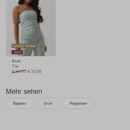
Letzter Artikel
-60%
Envii
Top
€ 65,00
€ 25,99
Mehr sehen
Blazers
Envii
Polyester