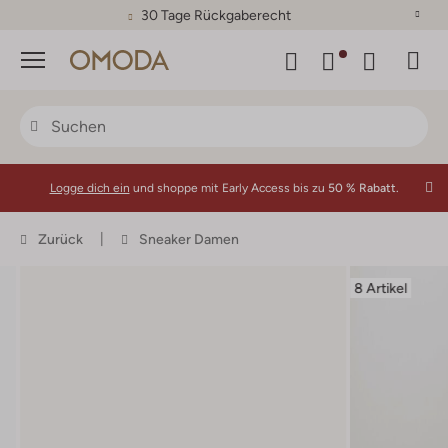
30 Tage Rückgaberecht
Menü
Logge dich ein
und shoppe mit Early Access bis zu
50 % Rabatt.
Zurück
Sneaker Damen
8 Artikel