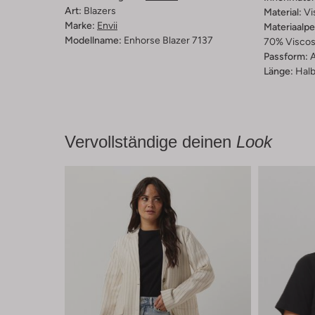
Art:
Blazers
Material:
Vi
Marke:
Envii
Materiaalp
Modellname:
Enhorse Blazer 7137
70% Viscose
Passform:
A
Länge:
Halb
Vervollständige deinen
Look