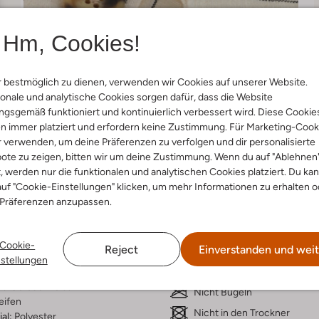
Hm, Cookies!
 bestmöglich zu dienen, verwenden wir Cookies auf unserer Website.
onale und analytische Cookies sorgen dafür, dass die Website
gsgemäß funktioniert und kontinuierlich verbessert wird. Diese Cookie
n immer platziert und erfordern keine Zustimmung. Für Marketing-Cook
r verwenden, um deine Präferenzen zu verfolgen und dir personalisierte
ote zu zeigen, bitten wir um deine Zustimmung. Wenn du auf "Ablehnen
Lieferung & Rückgabe
t, werden nur die funktionalen und analytischen Cookies platziert. Du ka
uf "Cookie-Einstellungen" klicken, um mehr Informationen zu erhalten o
 Präferenzen anzupassen.
ensetzung &
Waschanleitung
Cookie-
Reject
Einverstanden und weit
rm
nstellungen
Nicht waschen
ht-Gerade Weiss
Nicht Bügeln
eifen
Nicht in den Trockner
al:
Polyester