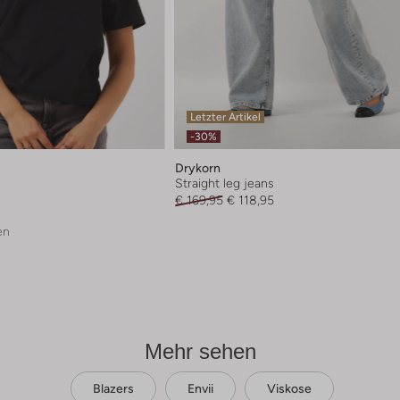
Letzter Artikel
-30%
Drykorn
Straight leg jeans
€ 169,95
€ 118,95
en
Mehr sehen
Blazers
Envii
Viskose