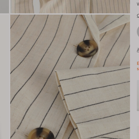
Ä
E
s