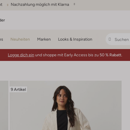
ht
Nachzahlung möglich mit Klarna
der
es
Neuheiten
Marken
Looks & Inspiration
Logge dich ein
und shoppe mit Early Access bis zu
50 % Rabatt.
9 Artikel