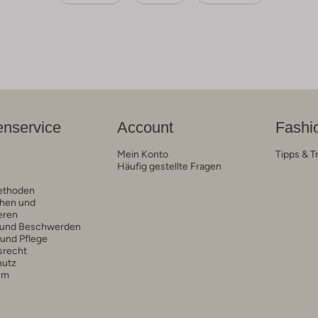
nservice
Account
Fashi
Mein Konto
Tipps & T
Häufig gestellte Fragen
ethoden
hen und
eren
 und Beschwerden
 und Pflege
srecht
hutz
um