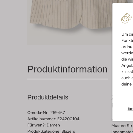
Um dir
Funkti
ordnun
werde
die wi
Angeb
Produktinformation
klicks
auch a
deine
Produktdetails
Zusamm
Passfo
Ei
Omoda-Nr.:
269467
Artikelnummer:
E24200104
Farbe :
Nic
Für wen?:
Damen
Muster:
Str
Produktkategorie:
Blazers
Innenmateri