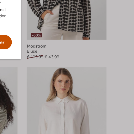
"
nnst
der
-60%
er
Modström
Bluse
€ 109,95
€ 43,99