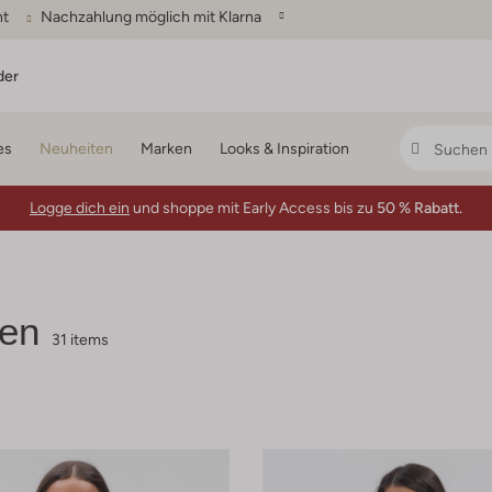
ht
Nachzahlung möglich mit Klarna
der
es
Neuheiten
Marken
Looks & Inspiration
Logge dich ein
und shoppe mit Early Access bis zu
50 % Rabatt.
en
31 items