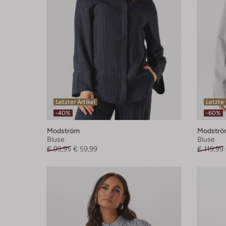
Letzter Artikel
Letzte
-40%
-60%
Modström
Modströ
Bluse
Bluse
€ 99,95
€ 59,99
€ 119,99