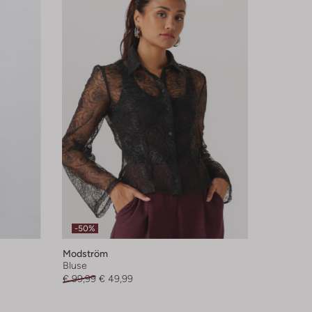
-50%
Modström
Bluse
€ 99,99
€ 49,99