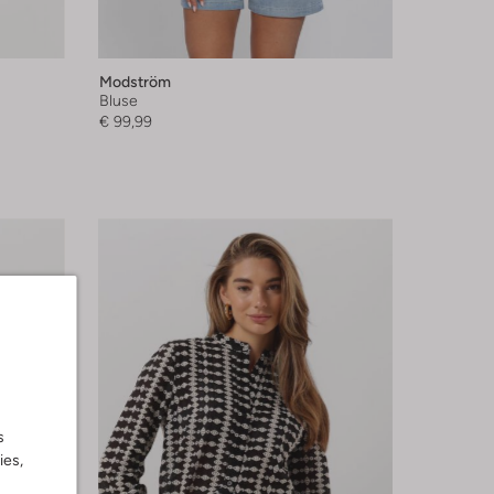
Modström
Bluse
€ 99,99
s
ies,