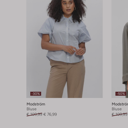
-30%
-50%
Modström
Modströ
Bluse
Bluse
€ 109,99
€ 76,99
€ 109,99