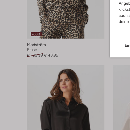
Angeb
klicks
auch a
deine
-60%
-50%
Modström
Modströ
Ei
Bluse
Bluse
€ 109,99
€ 43,99
€ 89,99