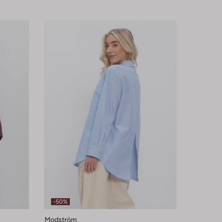
-50%
Modström