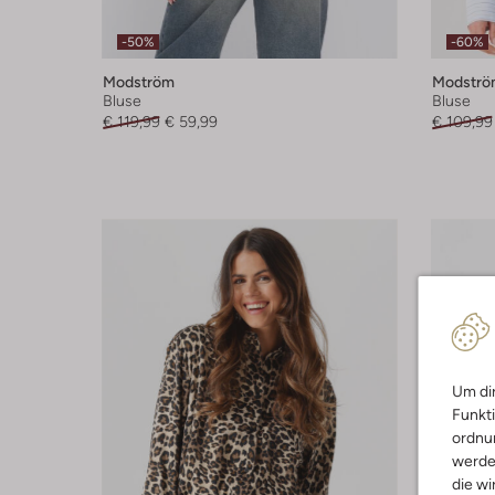
-50%
-60%
Modström
Modströ
Bluse
Bluse
€ 119,99
€ 59,99
€ 109,99
Um dir
Funkti
ordnun
werde
die wi