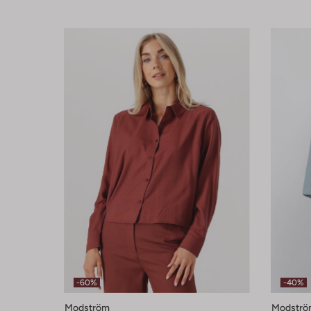
-60%
-40%
Modström
Modströ