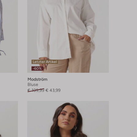
Letzter Artikel
-60%
Modström
Bluse
€ 109,99
€ 43,99