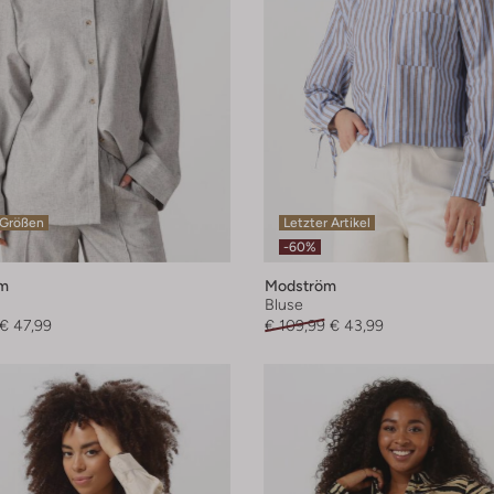
 Größen
Letzter Artikel
-60%
m
Modström
Bluse
€ 47,99
€ 109,99
€ 43,99