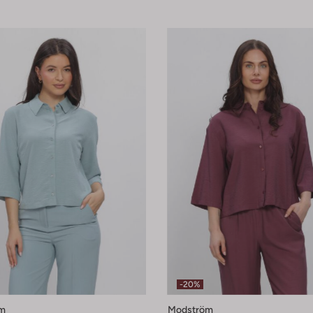
-20%
m
Modström