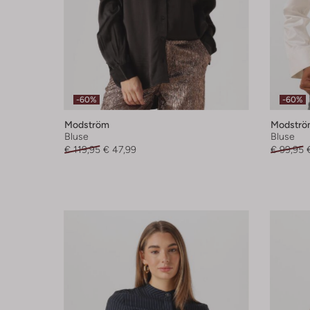
-60%
-60%
Modström
Modströ
Bluse
Bluse
€ 119,95
€ 47,99
€ 99,95