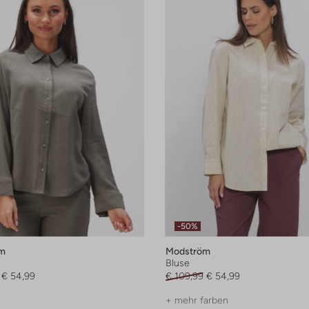
-50%
m
Modström
Bluse
€ 54,99
€ 109,99
€ 54,99
+ mehr farben