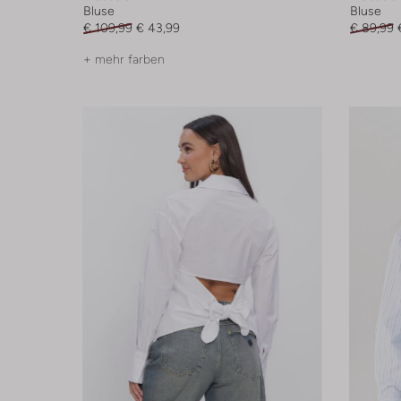
Bluse
Bluse
€ 109,99
€ 43,99
€ 89,99
+ mehr farben