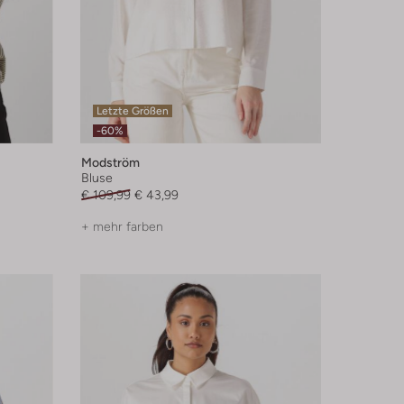
Letzte Größen
-60%
Modström
Bluse
€ 109,99
€ 43,99
+ mehr farben