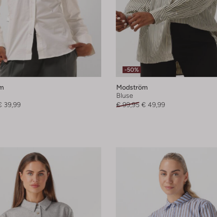
-50%
m
Modström
Bluse
€ 39,99
€ 99,95
€ 49,99