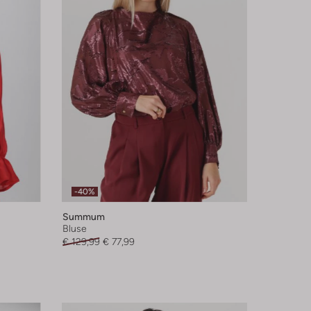
-40%
Summum
Bluse
€ 129,99
€ 77,99