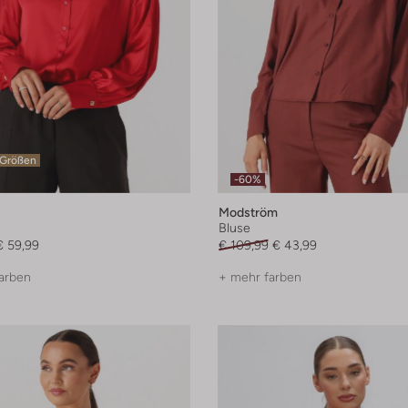
 Größen
-60%
Modström
Bluse
€ 59,99
€ 109,99
€ 43,99
arben
+ mehr farben