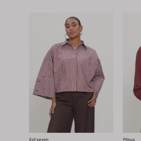
Est'seven
Minus