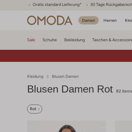
Gratis standard Lieferung*
30 Tage Rückgaberec
Damen
Herren
Kin
Sale
Schuhe
Bekleidung
Taschen & Accessoir
Kleidung
Blusen Damen
Blusen Damen Rot
82 item
Rot