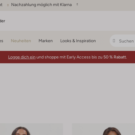
ht
Nachzahlung möglich mit Klarna
der
es
Neuheiten
Marken
Looks & Inspiration
Logge dich ein
und shoppe mit Early Access bis zu
50 % Rabatt.
s