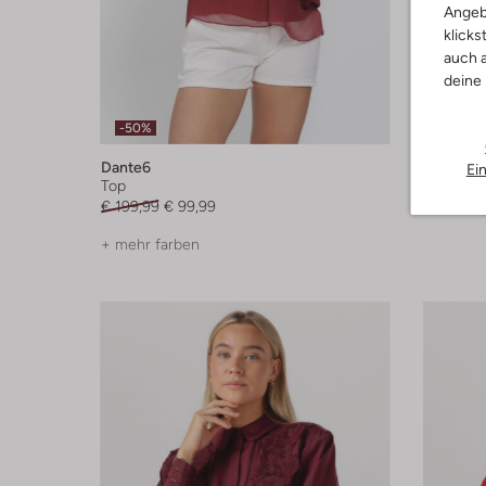
Angeb
klicks
auch a
deine
-50%
-20%
Dante6
Harper &
Ei
Top
Bluse
€ 199,99
€ 99,99
€ 59,99
+ mehr farben