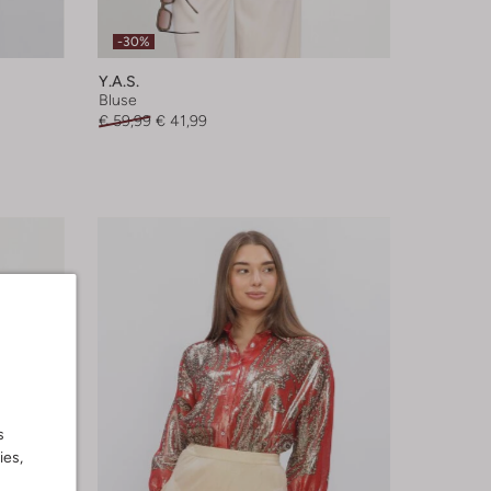
-30%
Y.a.s.
Bluse
€ 59,99
€ 41,99
s
ies,