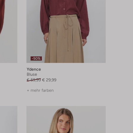
-50%
Ydence
Bluse
€ 59,99
€ 29,99
+ mehr farben