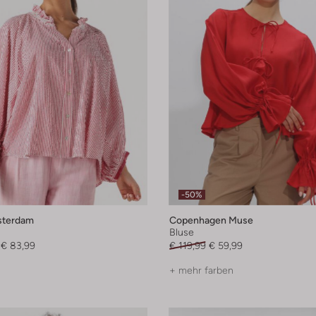
-50%
terdam
Copenhagen Muse
Bluse
€ 83,99
€ 119,99
€ 59,99
+ mehr farben