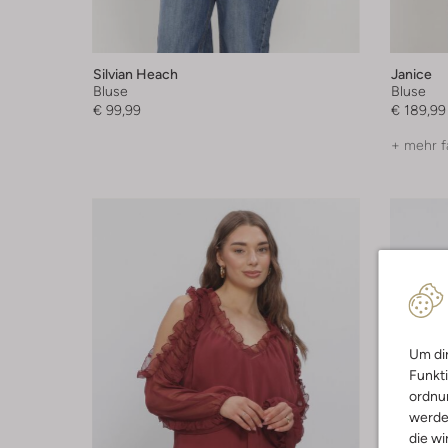
Silvian Heach
Janice
Bluse
Bluse
€ 99,99
€ 189,99
+ mehr f
Um dir
Funkti
ordnun
werde
die wi