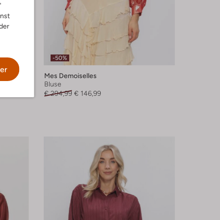
"
nnst
der
-50%
er
Mes Demoiselles
Bluse
€ 294,99
€ 146,99