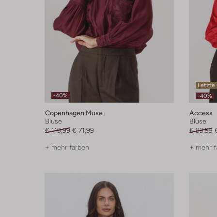
Letzte
-40%
-40%
Copenhagen Muse
Access
Bluse
Bluse
€ 119,99
€ 71,99
€ 99,99
+ mehr farben
+ mehr f