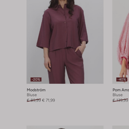
-20%
-40%
Modström
Pom Ams
Bluse
Bluse
€ 89,99
€ 71,99
€ 139,99