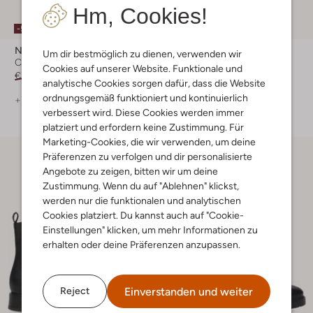
Hm, Cookies!
-50%
-50%
Notre-V
Notre-V
Um dir bestmöglich zu dienen, verwenden wir
Chelsea Boots
Chelsea Boots
Cookies auf unserer Website. Funktionale und
€ 139,95
€ 69,99
€ 139,95
€ 69,99
analytische Cookies sorgen dafür, dass die Website
ordnungsgemäß funktioniert und kontinuierlich
+ mehr farben
+ mehr farben
verbessert wird. Diese Cookies werden immer
platziert und erfordern keine Zustimmung. Für
Marketing-Cookies, die wir verwenden, um deine
Präferenzen zu verfolgen und dir personalisierte
Angebote zu zeigen, bitten wir um deine
Zustimmung. Wenn du auf "Ablehnen" klickst,
werden nur die funktionalen und analytischen
Cookies platziert. Du kannst auch auf "Cookie-
Einstellungen" klicken, um mehr Informationen zu
erhalten oder deine Präferenzen anzupassen.
Einverstanden und weiter
Reject