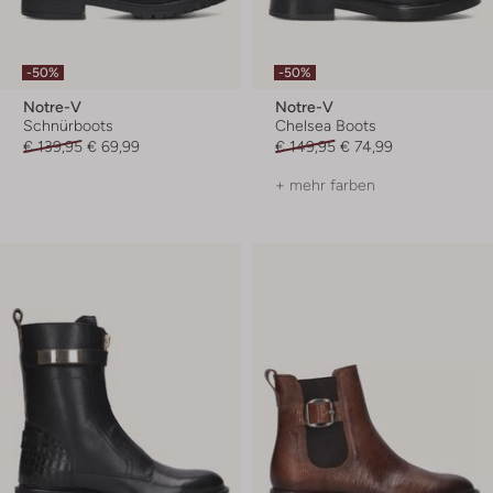
-50%
-50%
Notre-V
Notre-V
Schnürboots
Chelsea Boots
€ 139,95
€ 69,99
€ 149,95
€ 74,99
+ mehr farben