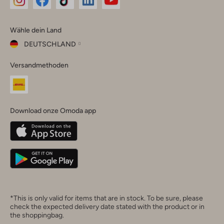
Omoda
Omoda
Omoda
Omoda
Omoda
Wähle dein Land
Instagram
Facebook
TikTok
LinkedIn
YouTube
DEUTSCHLAND
Wähle
Versandmethoden
dein
Schließ
Land
Nederland
België
(Nederlands)
Download onze Omoda app
Belgique
(Français)
Deutschland
*This is only valid for items that are in stock. To be sure, please
check the expected delivery date stated with the product or in
the shoppingbag.