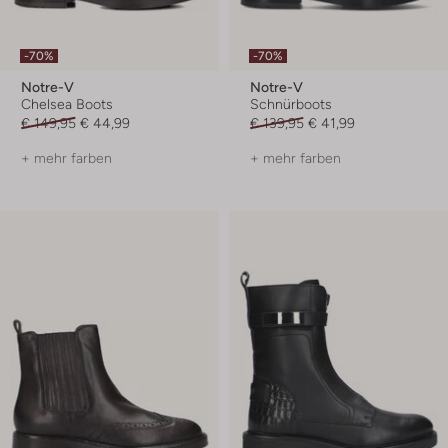
-70%
-70%
Notre-V
Notre-V
Chelsea Boots
Schnürboots
€ 149,95
€ 44,99
€ 139,95
€ 41,99
+ mehr farben
+ mehr farben