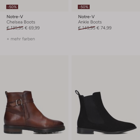
-50%
-50%
Notre-V
Notre-V
Chelsea Boots
Ankle Boots
€ 139,95
€ 69,99
€ 149,95
€ 74,99
+ mehr farben