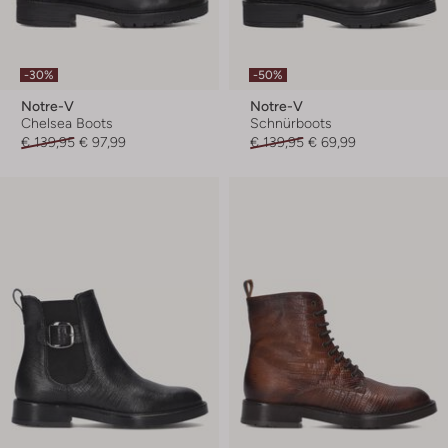
-30%
-50%
Notre-V
Notre-V
Chelsea Boots
Schnürboots
€ 139,95
€ 97,99
€ 139,95
€ 69,99