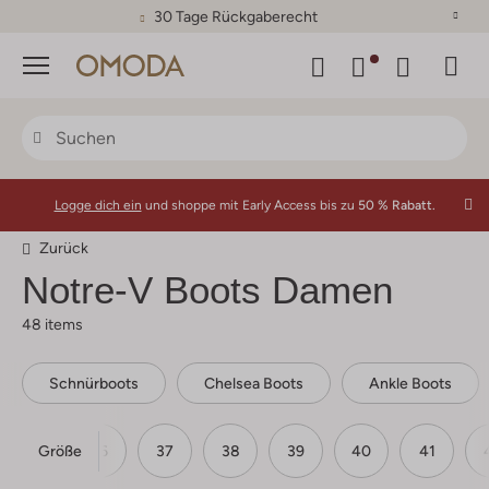
30 Tage Rückgaberecht
Menü
Logge dich ein
und shoppe mit Early Access bis zu
50 % Rabatt.
Zurück
Notre-V
Boots Damen
48 items
Schnürboots
Chelsea Boots
Ankle Boots
Größe
35
36
37
38
39
40
41