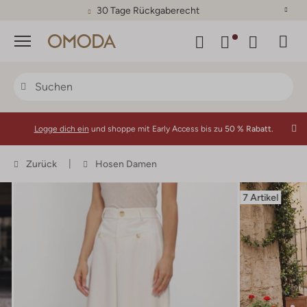
30 Tage Rückgaberecht
Menü
Logge dich ein
und shoppe mit Early Access bis zu
50 % Rabatt.
Zurück
Hosen Damen
7 Artikel