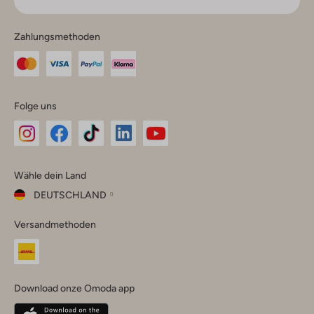
Zahlungsmethoden
Folge uns
Omoda
Omoda
Omoda
Omoda
Omoda
Wähle dein Land
Instagram
Facebook
TikTok
LinkedIn
YouTube
DEUTSCHLAND
Wähle
Versandmethoden
dein
Schließ
Land
Nederland
België
(Nederlands)
Download onze Omoda app
Belgique
(Français)