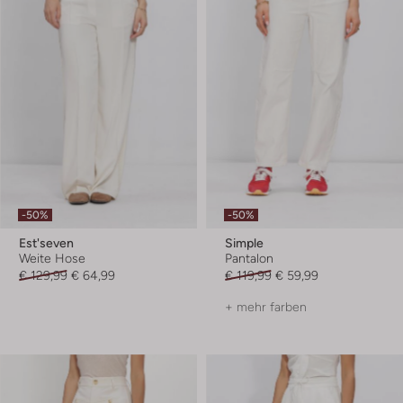
-50%
-50%
Est'seven
Simple
Weite Hose
Pantalon
€ 129,99
€ 64,99
€ 119,99
€ 59,99
+ mehr farben