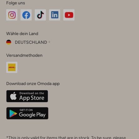
Folge uns
Omoda
Omoda
Omoda
Omoda
Omoda
Wähle dein Land
Instagram
Facebook
TikTok
LinkedIn
YouTube
DEUTSCHLAND
Wähle
Versandmethoden
dein
Schließ
Land
Nederland
België
(Nederlands)
Download onze Omoda app
Belgique
(Français)
Deutschland
*This is only valid for items that are in stock. To be sure, please