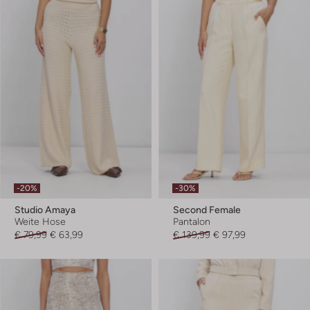
-20%
-30%
Studio Amaya
Second Female
Weite Hose
Pantalon
€ 79,99
€ 63,99
€ 139,99
€ 97,99