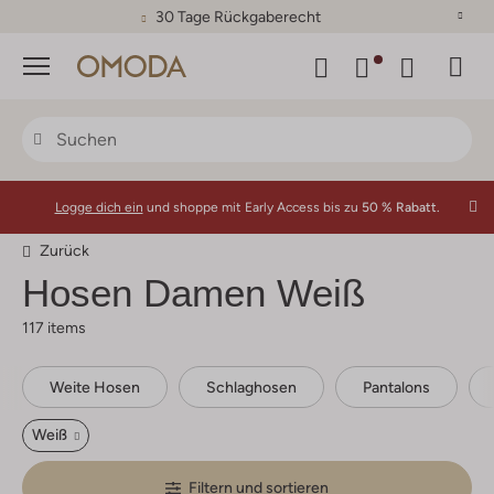
30 Tage Rückgaberecht
Menü
Logge dich ein
und shoppe mit Early Access bis zu
50 % Rabatt.
Zurück
Hosen Damen Weiß
117 items
Weite Hosen
Schlaghosen
Pantalons
Weiß
Filtern und sortieren