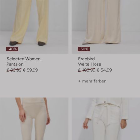
-40%
-50%
Selected Women
Freebird
Pantalon
Weite Hose
€ 99,99
€ 59,99
€ 109,99
€ 54,99
+ mehr farben