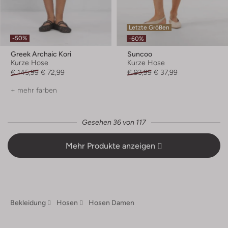
Letzte Größen
-50%
-60%
Greek Archaic Kori
Suncoo
Kurze Hose
Kurze Hose
€ 145,99
€ 72,99
€ 93,99
€ 37,99
+ mehr farben
Gesehen 36 von 117
Mehr Produkte anzeigen
Bekleidung
Hosen
Hosen Damen