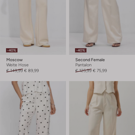
-40%
-40%
Moscow
Second Female
Weite Hose
Pantalon
€ 149,99
€ 89,99
€ 125,99
€ 75,99