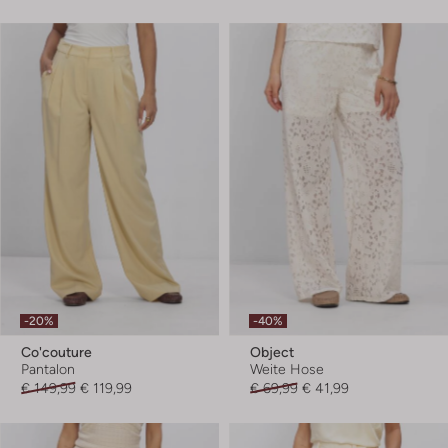
-20%
-40%
Co'couture
Object
Pantalon
Weite Hose
€ 149,99
€ 119,99
€ 69,99
€ 41,99