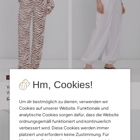
-50%
-20%
Hm, Cookies!
Ydence
Neo Noir
Weite Hose
Weite Hose
€ 69,99
€ 34,99
€ 59,99
€ 47,99
Um dir bestmöglich zu dienen, verwenden wir
Cookies auf unserer Website. Funktionale und
analytische Cookies sorgen dafür, dass die Website
ordnungsgemäß funktioniert und kontinuierlich
verbessert wird. Diese Cookies werden immer
platziert und erfordern keine Zustimmung. Für