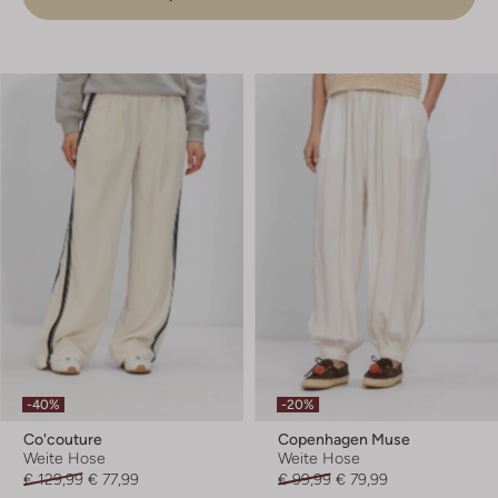
-40%
-20%
Co'couture
Copenhagen Muse
Weite Hose
Weite Hose
€ 129,99
€ 77,99
€ 99,99
€ 79,99