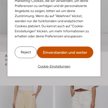
Marketing-Cookies, die wir verwenden, um deine
Präferenzen zu verfolgen und dir personalisierte
Angebote zu zeigen, bitten wir um deine
Zustimmung. Wenn du auf "Ablehnen" klickst,
werden nur die funktionalen und analytischen
Cookies platziert. Du kannst auch auf "Cookie-
Einstellungen" klicken, um mehr Informationen zu
erhalten oder deine Präferenzen anzupassen.
-30%
Einverstanden und weiter
Reject
Amaya Amsterdam
Bjorn Borg
Kurze Hose
Jogginghosen
€ 99,99
€ 89,99
€ 62,99
Cookie-Einstellungen
+ mehr farben