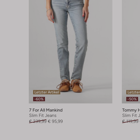
Letzter Artikel
Letzter
-60%
-50%
7 For All Mankind
Tommy Hi
Slim Fit Jeans
Slim Fit 
€ 239,99
€ 95,99
€ 119,99