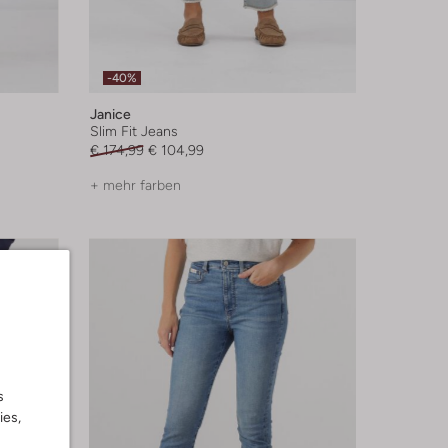
-40%
Janice
Slim Fit Jeans
€ 174,99
€ 104,99
+ mehr farben
s
ies,