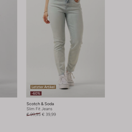
Letzter Artikel
-60%
Scotch & Soda
Slim Fit Jeans
€ 99,95
€ 39,99