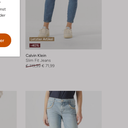
"
nnst
der
Letzter Artikel
er
-40%
Calvin Klein
Slim Fit Jeans
€ 119,99
€ 71,99