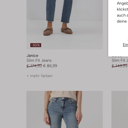
Angeb
klicks
auch a
deine
Ei
-50%
-60%
Janice
Liu Jo
Slim Fit Jeans
Slim Fit 
€ 174,99
€ 86,99
€ 149,99
+ mehr farben