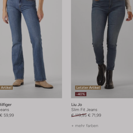
 Artikel
Letzter Artikel
-40%
lfiger
Liu Jo
Jeans
Slim Fit Jeans
€ 59,99
€ 119,95
€ 71,99
+ mehr farben