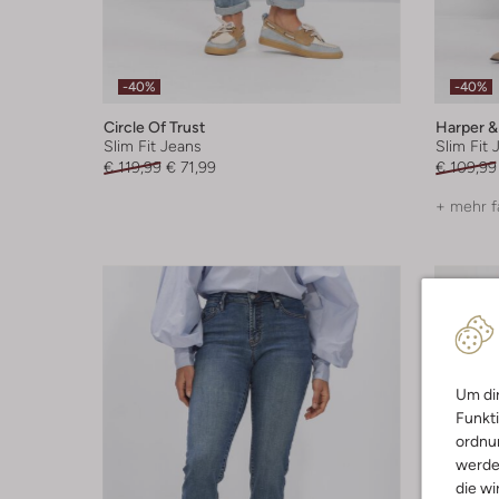
-40%
-40%
Circle Of Trust
Harper &
Slim Fit Jeans
Slim Fit 
€ 119,99
€ 71,99
€ 109,99
+ mehr f
Um dir
Funkti
ordnun
werde
die wi