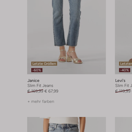
Letzte Größen
Letzter
-60%
-40%
Janice
Levi's
Slim Fit Jeans
Slim Fit 
€ 169,99
€ 67,99
€ 119,99
+ mehr farben