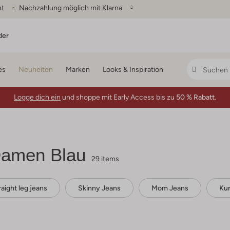
ht
Nachzahlung möglich mit Klarna
der
es
Neuheiten
Marken
Looks & Inspiration
Logge dich ein
und shoppe mit Early Access bis zu
50 % Rabatt.
Damen Blau
29 items
raight leg jeans
Skinny Jeans
Mom Jeans
Ku