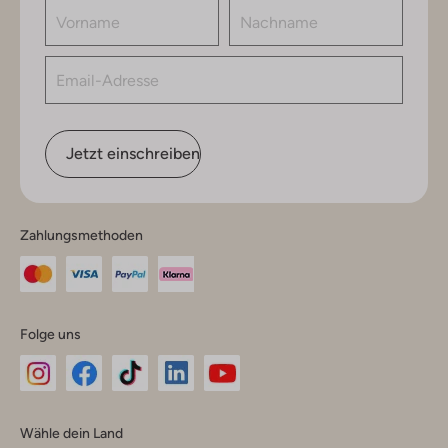
Jetzt einschreiben
Zahlungsmethoden
Folge uns
Omoda
Omoda
Omoda
Omoda
Omoda
Wähle dein Land
Instagram
Facebook
TikTok
LinkedIn
YouTube