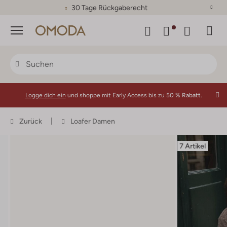
30 Tage Rückgaberecht
Menü
Logge dich ein
und shoppe mit Early Access bis zu
50 % Rabatt.
Zurück
Loafer Damen
7 Artikel