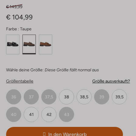
€ 149,99
€ 104,99
Farbe :
Taupe
Wähle deine Größe:
Diese Größe fällt normal aus
Größentabelle
Größe ausverkauft?
36
37
37,5
38
38,5
39
39,5
40
41
42
43
In den Warenkorb