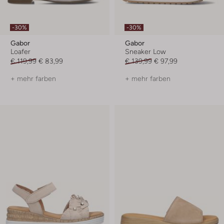
-30%
-30%
Gabor
Gabor
Loafer
Sneaker Low
€ 119,99
€ 83,99
€ 139,99
€ 97,99
+ mehr farben
+ mehr farben