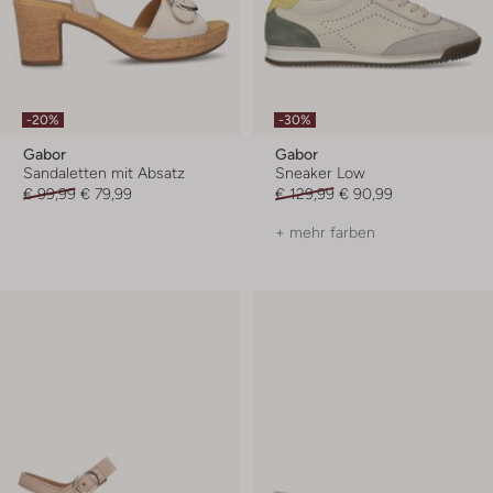
-20%
-30%
Gabor
Gabor
Sandaletten mit Absatz
Sneaker Low
€ 99,99
€ 79,99
€ 129,99
€ 90,99
+ mehr farben