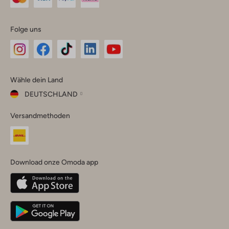
Folge uns
Omoda
Omoda
Omoda
Omoda
Omoda
Wähle dein Land
Instagram
Facebook
TikTok
LinkedIn
YouTube
DEUTSCHLAND
Wähle
Versandmethoden
dein
Schließ
Land
Nederland
België
(Nederlands)
Download onze Omoda app
Belgique
(Français)
Deutschland