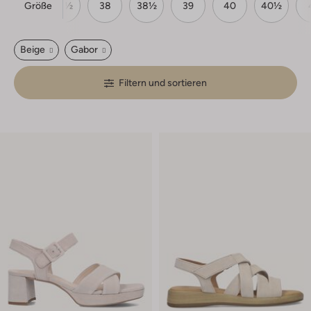
Größe
37
37½
38
38½
39
40
40½
Beige
Gabor
Filtern und sortieren