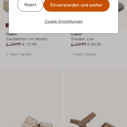
Einverstanden und weiter
Reject
Cookie-Einstellungen
-20%
-50%
Gabor
Gabor
Sandaletten mit Absatz
Sneaker Low
€ 139,99
€ 111,99
€ 129,99
€ 64,99
+ mehr farben
+ mehr farben