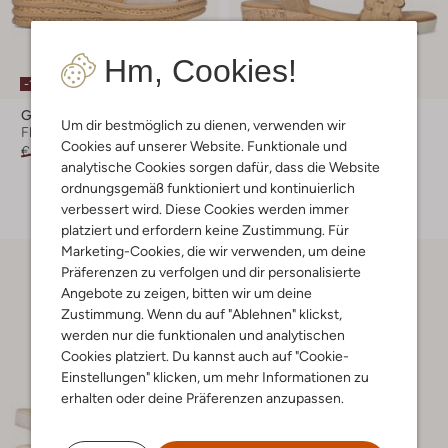
Hm, Cookies!
-10%
-20%
Gabor
Gabor
Um dir bestmöglich zu dienen, verwenden wir
Flache Sandalen
Flache Sandalen
Cookies auf unserer Website. Funktionale und
€ 99,99
€ 89,99
€ 99,99
€ 79,99
analytische Cookies sorgen dafür, dass die Website
+ mehr farben
ordnungsgemäß funktioniert und kontinuierlich
verbessert wird. Diese Cookies werden immer
platziert und erfordern keine Zustimmung. Für
Marketing-Cookies, die wir verwenden, um deine
Präferenzen zu verfolgen und dir personalisierte
Angebote zu zeigen, bitten wir um deine
Zustimmung. Wenn du auf "Ablehnen" klickst,
werden nur die funktionalen und analytischen
Cookies platziert. Du kannst auch auf "Cookie-
Einstellungen" klicken, um mehr Informationen zu
erhalten oder deine Präferenzen anzupassen.