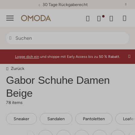
30 Tage Rückgaberecht
Menü
Logge dich ein
und shoppe mit Early Access bis zu
50 % Rabatt.
Zurück
Gabor
Schuhe Damen
Beige
78 items
Sneaker
Sandalen
Pantoletten
Loafer