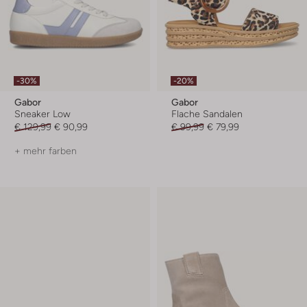
-30%
-20%
Gabor
Gabor
Sneaker Low
Flache Sandalen
€ 129,99
€ 90,99
€ 99,99
€ 79,99
+ mehr farben