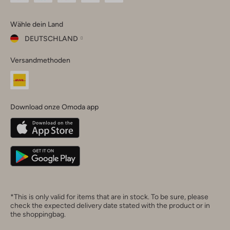
Omoda
Omoda
Omoda
Omoda
Omoda
Wähle dein Land
Instagram
Facebook
TikTok
LinkedIn
YouTube
DEUTSCHLAND
Wähle
Versandmethoden
dein
Schließ
Land
Nederland
België
(Nederlands)
Download onze Omoda app
Belgique
(Français)
Deutschland
*This is only valid for items that are in stock. To be sure, please
check the expected delivery date stated with the product or in
the shoppingbag.