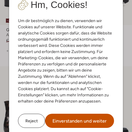
Hm, Cookies!
Um dir bestmöglich zu dienen, verwenden wir
-20%
-30%
Cookies auf unserer Website. Funktionale und
Gabor
Gabor
analytische Cookies sorgen dafür, dass die Website
Ankle Boots
Chelsea Boots
ordnungsgemäß funktioniert und kontinuierlich
€ 149,99
€ 119,99
€ 129,99
€ 90,99
verbessert wird. Diese Cookies werden immer
+ mehr farben
+ mehr farben
platziert und erfordern keine Zustimmung. Für
Marketing-Cookies, die wir verwenden, um deine
Präferenzen zu verfolgen und dir personalisierte
Angebote zu zeigen, bitten wir um deine
Zustimmung. Wenn du auf "Ablehnen" klickst,
werden nur die funktionalen und analytischen
Cookies platziert. Du kannst auch auf "Cookie-
Einstellungen" klicken, um mehr Informationen zu
erhalten oder deine Präferenzen anzupassen.
Einverstanden und weiter
Reject