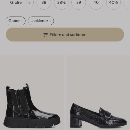
Größe
37
37½
38
38½
39
40
40½
Gabor
Lackleder
Filtern und sortieren