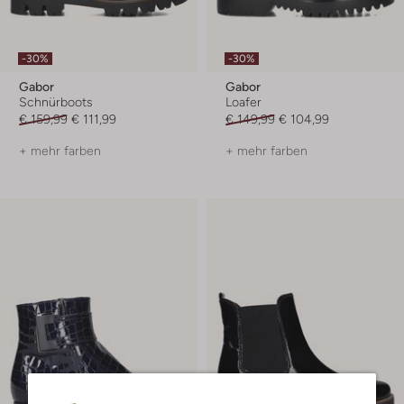
-30%
-30%
Gabor
Gabor
Schnürboots
Loafer
€ 159,99
€ 111,99
€ 149,99
€ 104,99
+ mehr farben
+ mehr farben