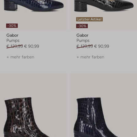
Letzter Artikel
-30%
-30%
Gabor
Gabor
Pumps
Pumps
€ 129,99
€ 90,99
€ 129,99
€ 90,99
+ mehr farben
+ mehr farben