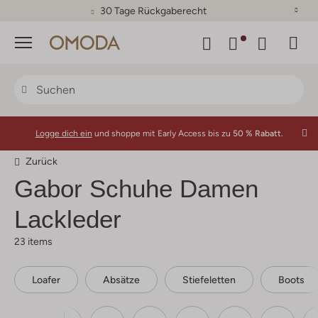
30 Tage Rückgaberecht
Menü
Logge dich ein
und shoppe mit Early Access bis zu
50 % Rabatt.
Zurück
Gabor
Schuhe Damen
Lackleder
23 items
Loafer
Absätze
Stiefeletten
Boots