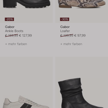
-20%
-30%
Gabor
Gabor
Ankle Boots
Loafer
€ 159,99
€ 127,99
€ 139,99
€ 97,99
+ mehr farben
+ mehr farben