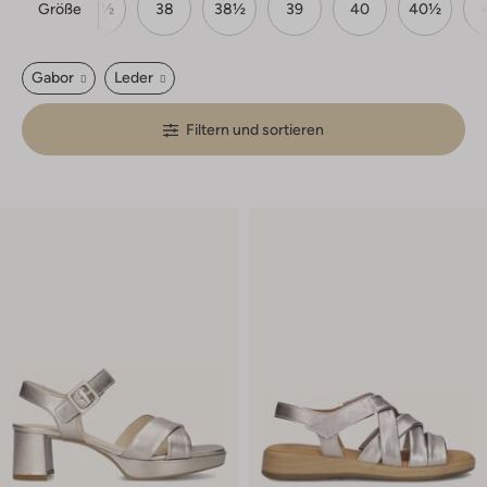
Größe
37
37½
38
38½
39
40
40½
Gabor
Leder
Filtern und sortieren