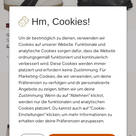
Hm, Cookies!
-30%
-30%
Gabor
Gabor
Um dir bestmöglich zu dienen, verwenden wir
Sneaker Low
Ankle Boots
Cookies auf unserer Website. Funktionale und
€ 129,99
€ 90,99
€ 139,99
€ 97,99
analytische Cookies sorgen dafür, dass die Website
+ mehr farben
+ mehr farben
ordnungsgemäß funktioniert und kontinuierlich
verbessert wird. Diese Cookies werden immer
platziert und erfordern keine Zustimmung. Für
Marketing-Cookies, die wir verwenden, um deine
Präferenzen zu verfolgen und dir personalisierte
Angebote zu zeigen, bitten wir um deine
Zustimmung. Wenn du auf "Ablehnen" klickst,
werden nur die funktionalen und analytischen
Cookies platziert. Du kannst auch auf "Cookie-
Einstellungen" klicken, um mehr Informationen zu
erhalten oder deine Präferenzen anzupassen.