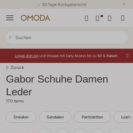
30 Tage Rückgaberecht
Menü
Logge dich ein
und shoppe mit Early Access bis zu
50 % Rabatt.
Zurück
Gabor
Schuhe Damen
Leder
170 items
Sneaker
Sandalen
Pantoletten
Loafer