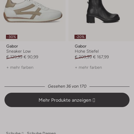
-30%
-20%
Gabor
Gabor
Sneaker Low
Hohe Stiefel
€ 129,99
€ 90,99
€ 209,99
€ 167,99
+ mehr farben
+ mehr farben
Gesehen 36 von 170
Mehr Produkte anzeigen
Schuhe
Schuhe Damen