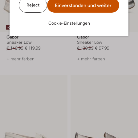
Einverstanden und weiter
Reject
Cookie-Einstellungen
-20%
-30%
Gabor
Gabor
Sneaker Low
Sneaker Low
€ 149,99
€ 119,99
€ 139,99
€ 97,99
+ mehr farben
+ mehr farben