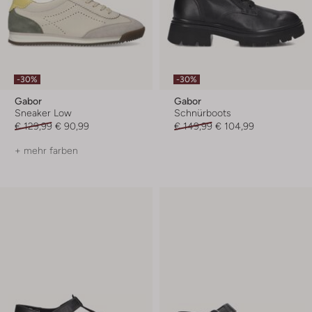
-30%
-30%
Gabor
Gabor
Sneaker Low
Schnürboots
€ 129,99
€ 90,99
€ 149,99
€ 104,99
+ mehr farben