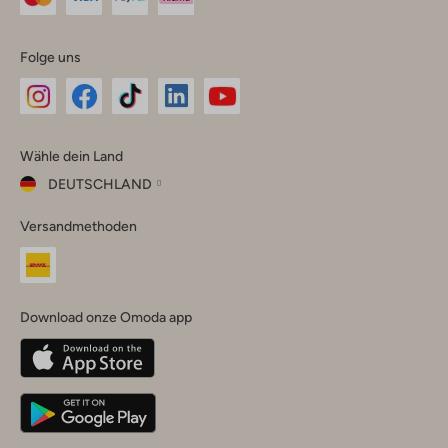
Folge uns
Omoda
Omoda
Omoda
Omoda
Omoda
Wähle dein Land
Instagram
Facebook
TikTok
LinkedIn
YouTube
DEUTSCHLAND
Wähle
Versandmethoden
dein
Schließ
Land
Nederland
België
(Nederlands)
Download onze Omoda app
Belgique
(Français)
Deutschland