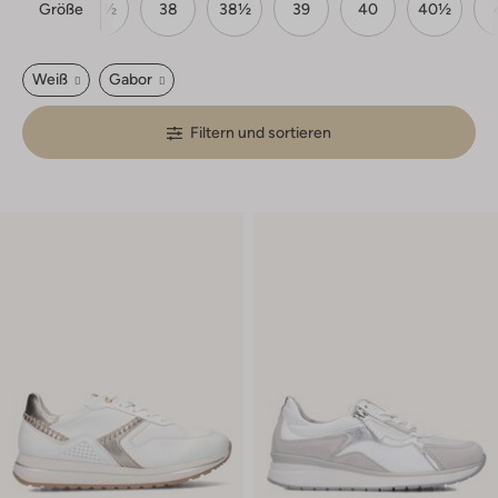
Größe
37
37½
38
38½
39
40
40½
Weiß
Gabor
Filtern und sortieren