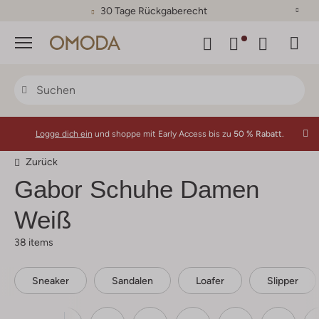
30 Tage Rückgaberecht
Menü
Logge dich ein
und shoppe mit Early Access bis zu
50 % Rabatt.
Zurück
Gabor
Schuhe Damen
Weiß
38 items
Sneaker
Sandalen
Loafer
Slipper