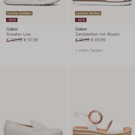
Letzte Größen
Letzter Artikel
-30%
-30%
Gabor
Gabor
Sneaker Low
Sandaletten mit Absatz
€ 139,99
€ 97,99
€ 99,99
€ 69,99
+ mehr farben