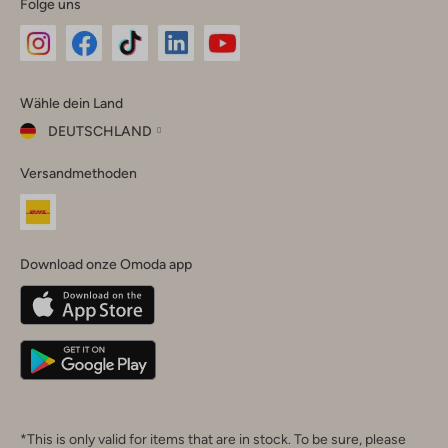
Folge uns
Omoda
Omoda
Omoda
Omoda
Omoda
Wähle dein Land
Instagram
Facebook
TikTok
LinkedIn
YouTube
DEUTSCHLAND
Wähle
Versandmethoden
dein
Schließ
Land
Nederland
België
(Nederlands)
Download onze Omoda app
Belgique
(Français)
Deutschland
*This is only valid for items that are in stock. To be sure, please