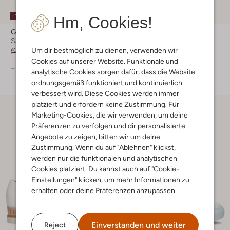
-10%
-20%
Hm, Cookies!
Gabor
Gabor
Sandaletten mit Absatz
Sandaletten mit Absatz
Um dir bestmöglich zu dienen, verwenden wir
€ 99,99
€ 89,99
€ 99,99
€ 79,99
Cookies auf unserer Website. Funktionale und
+ mehr farben
+ mehr farben
analytische Cookies sorgen dafür, dass die Website
ordnungsgemäß funktioniert und kontinuierlich
verbessert wird. Diese Cookies werden immer
platziert und erfordern keine Zustimmung. Für
Marketing-Cookies, die wir verwenden, um deine
Präferenzen zu verfolgen und dir personalisierte
Angebote zu zeigen, bitten wir um deine
Zustimmung. Wenn du auf "Ablehnen" klickst,
werden nur die funktionalen und analytischen
Cookies platziert. Du kannst auch auf "Cookie-
Einstellungen" klicken, um mehr Informationen zu
erhalten oder deine Präferenzen anzupassen.
Einverstanden und weiter
Reject