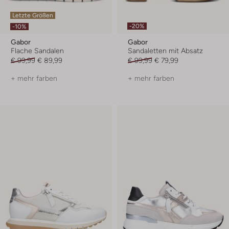
Letzte Größen
-20%
-10%
Gabor
Gabor
Flache Sandalen
Sandaletten mit Absatz
€ 99,99
€ 89,99
€ 99,99
€ 79,99
+ mehr farben
+ mehr farben