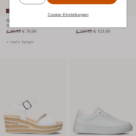
-20%
-20%
Cookie-Einstellungen
Gabor
Gabor
Sandaletten mit Absatz
Sneaker Low
€ 99,99
€ 79,99
€ 129,99
€ 103,99
+ mehr farben