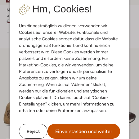
-50%
-30%
Hm, Cookies!
Notre-V
Notre-V
Sneaker Low
Sneaker Low
€ 129,99
€ 64,99
€ 139,99
€ 97,99
Um dir bestmöglich zu dienen, verwenden wir
+ mehr farben
+ mehr farben
Cookies auf unserer Website. Funktionale und
analytische Cookies sorgen dafür, dass die Website
ordnungsgemäß funktioniert und kontinuierlich
verbessert wird. Diese Cookies werden immer
platziert und erfordern keine Zustimmung. Für
Marketing-Cookies, die wir verwenden, um deine
Präferenzen zu verfolgen und dir personalisierte
Angebote zu zeigen, bitten wir um deine
Zustimmung. Wenn du auf "Ablehnen" klickst,
werden nur die funktionalen und analytischen
Cookies platziert. Du kannst auch auf "Cookie-
Einstellungen" klicken, um mehr Informationen zu
erhalten oder deine Präferenzen anzupassen.
Einverstanden und weiter
Reject