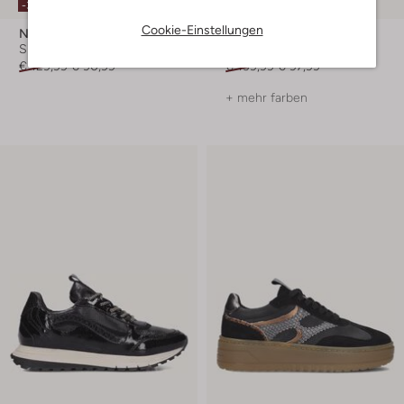
-30%
-30%
Cookie-Einstellungen
Notre-V
Notre-V
Sneaker Low
Sneaker Low
€ 129,99
€ 90,99
€ 139,99
€ 97,99
+ mehr farben