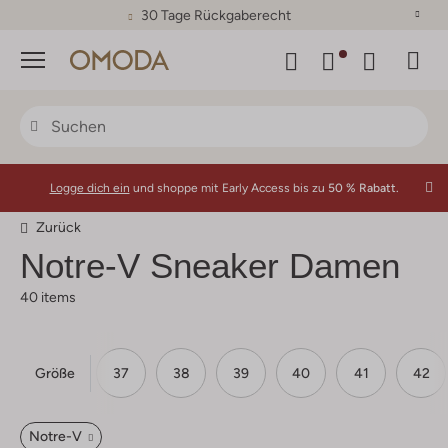
30 Tage Rückgaberecht
Menü
Logge dich ein
und shoppe mit Early Access bis zu
50 % Rabatt.
Zurück
Notre-V
Sneaker Damen
40 items
Größe
36
37
38
39
40
41
42
Notre-V