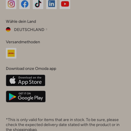
Omoda
Omoda
Omoda
Omoda
Omoda
Wähle dein Land
Instagram
Facebook
TikTok
LinkedIn
YouTube
DEUTSCHLAND
Wähle
Versandmethoden
dein
Schließ
Land
Nederland
België
(Nederlands)
Download onze Omoda app
Belgique
(Français)
Deutschland
*This is only valid for items that are in stock. To be sure, please
check the expected delivery date stated with the product or in
the shoppingbag.