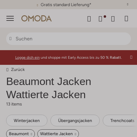
30 Tage Rückgaberecht
Menü
Logge dich ein
und shoppe mit Early Access bis zu
50 % Rabatt.
Zurück
Beaumont
Jacken
Wattierte Jacken
13 items
Winterjacken
Übergangsjacken
Trenchcoats
Beaumont
Wattierte Jacken