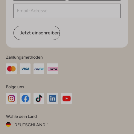
Jetzt einschreiben
Zahlungsmethoden
Folge uns
Omoda
Omoda
Omoda
Omoda
Omoda
Wähle dein Land
Instagram
Facebook
TikTok
LinkedIn
YouTube
DEUTSCHLAND
Wähle