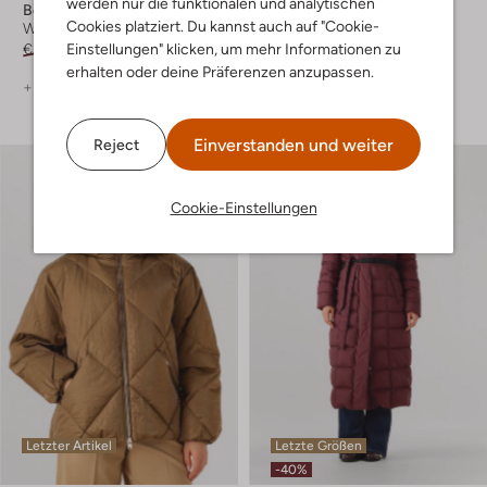
werden nur die funktionalen und analytischen
Beaumont
Beaumont
Cookies platziert. Du kannst auch auf "Cookie-
Wattierte Jacke
Wattierte Jacke
Einstellungen" klicken, um mehr Informationen zu
€ 269,99
€ 188,99
€ 229,99
€ 183,99
erhalten oder deine Präferenzen anzupassen.
+ mehr farben
+ mehr farben
Einverstanden und weiter
Reject
Cookie-Einstellungen
Letzter Artikel
Letzte Größen
-40%