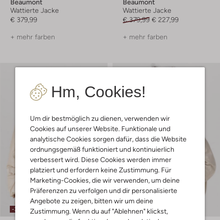
Beaumont
Beaumont
Wattierte Jacke
Wattierte Jacke
€ 379,99
€ 379,99
€ 227,99
+ mehr farben
+ mehr farben
Hm, Cookies!
Um dir bestmöglich zu dienen, verwenden wir
Cookies auf unserer Website. Funktionale und
analytische Cookies sorgen dafür, dass die Website
ordnungsgemäß funktioniert und kontinuierlich
verbessert wird. Diese Cookies werden immer
platziert und erfordern keine Zustimmung. Für
Marketing-Cookies, die wir verwenden, um deine
Präferenzen zu verfolgen und dir personalisierte
Angebote zu zeigen, bitten wir um deine
-30%
-20%
Zustimmung. Wenn du auf "Ablehnen" klickst,