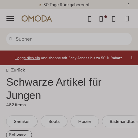
30 Tage Rückgaberecht
Menü
Logge dich ein
und shoppe mit Early Access bis zu
50 % Rabatt.
Zurück
Schwarze Artikel für
Jungen
482 items
Sneaker
Boots
Hosen
Badehandtuch
Schwarz