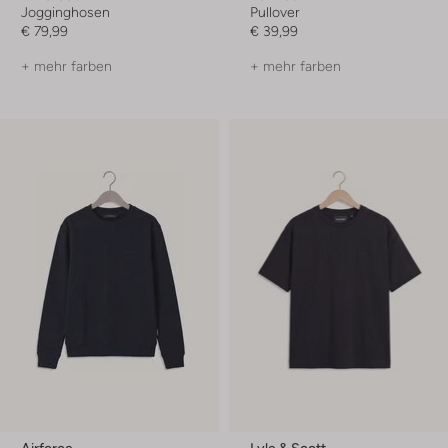
Jogginghosen
Pullover
€ 79,99
€ 39,99
+ mehr farben
+ mehr farben
Airforce
Lyle & Scott