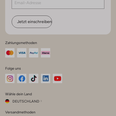
Jetzt einschreiben
Zahlungsmethoden
Folge uns
Omoda
Omoda
Omoda
Omoda
Omoda
Wähle dein Land
Instagram
Facebook
TikTok
LinkedIn
YouTube
DEUTSCHLAND
Wähle
Versandmethoden
dein
Schließ