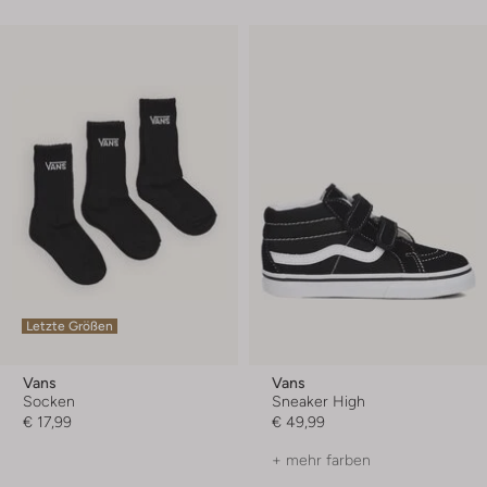
Letzte Größen
Vans
Vans
Socken
Sneaker High
€ 17,99
€ 49,99
+ mehr farben