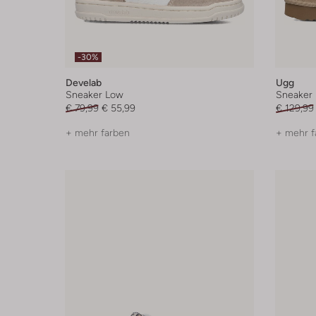
-30%
Develab
Ugg
Sneaker Low
Sneaker
€ 79,99
€ 55,99
€ 129,99
+ mehr farben
+ mehr f