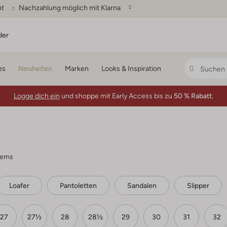
ht
Nachzahlung möglich mit Klarna
der
es
Neuheiten
Marken
Looks & Inspiration
Logge dich ein
und shoppe mit Early Access bis zu
50 % Rabatt.
tems
Loafer
Pantoletten
Sandalen
Slipper
27
27½
28
28½
29
30
31
32