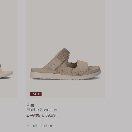
-50%
Ugg
Flache Sandalen
€ 79,99
€ 39,99
+ mehr farben