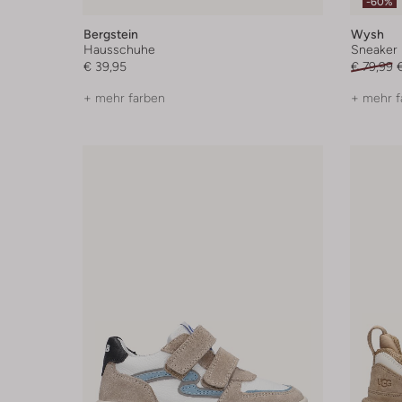
-60%
Bergstein
Wysh
Hausschuhe
Sneaker
€ 39,95
€ 79,99
+ mehr farben
+ mehr f