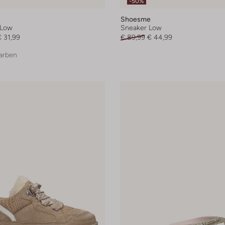
-50%
Shoesme
 Low
Sneaker Low
€ 31,99
€ 89,99
€ 44,99
arben