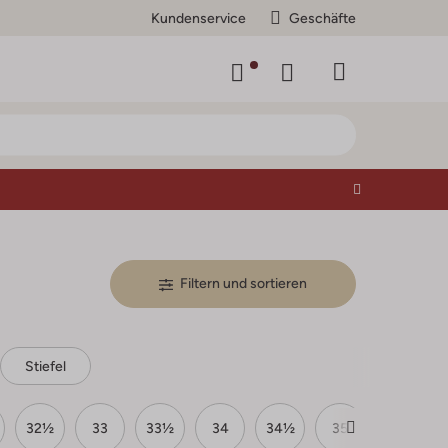
Kundenservice
Geschäfte
Filtern und sortieren
Stiefel
32½
33
33½
34
34½
35
36