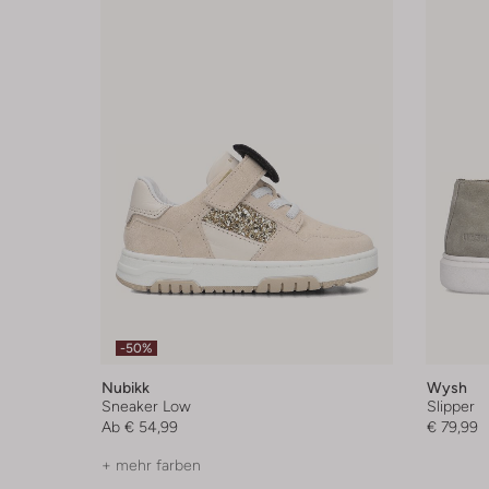
-50%
Nubikk
Wysh
Sneaker Low
Slipper
Ab
€ 54,99
€ 79,99
+ mehr farben