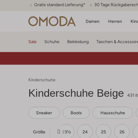
Gratis standard Lieferung*
30 Tage Rückgaberec
Damen
Herren
Kin
Sale
Schuhe
Bekleidung
Taschen & Accessoir
Kinderschuhe
Kinderschuhe Beige
431 i
Sneaker
Boots
Hausschuhe
Größe
21
22
23
23½
24
25
26