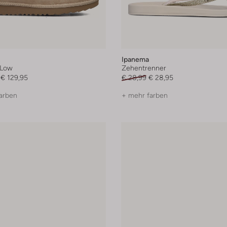
Ipanema
 Low
Zehentrenner
€ 129,95
€ 28,99
€ 28,95
arben
+ mehr farben