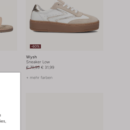
-60%
Wysh
Sneaker Low
€ 79,99
€ 31,99
+ mehr farben
s
ies,