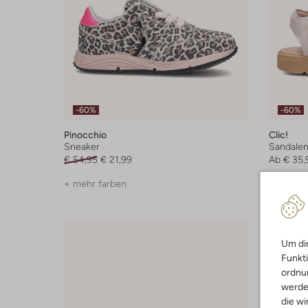
-60%
-60%
Pinocchio
Clic!
Sneaker
Sandale
€ 54,95
€ 21,99
Ab
€ 35,
+ mehr farben
Um dir
Funkti
ordnun
werde
die wi