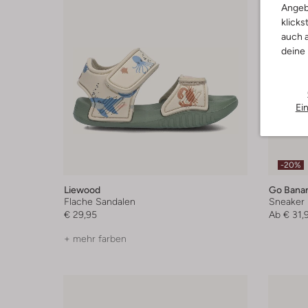
Angeb
klicks
auch a
deine
Ei
-20%
Liewood
Go Bana
Flache Sandalen
Sneaker
€ 29,95
Ab
€ 31,
+ mehr farben