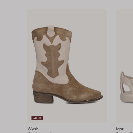
-40%
Wysh
Igor