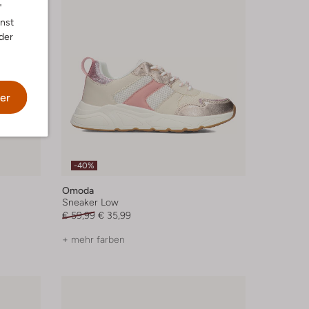
"
nnst
der
er
-40%
Omoda
Sneaker Low
€ 59,99
€ 35,99
+ mehr farben