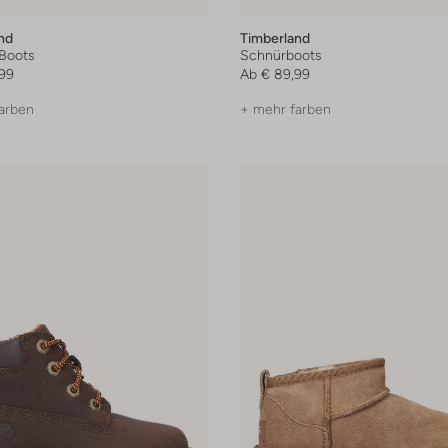
nd
Timberland
Boots
Schnürboots
99
Ab
€ 89,99
arben
+ mehr farben