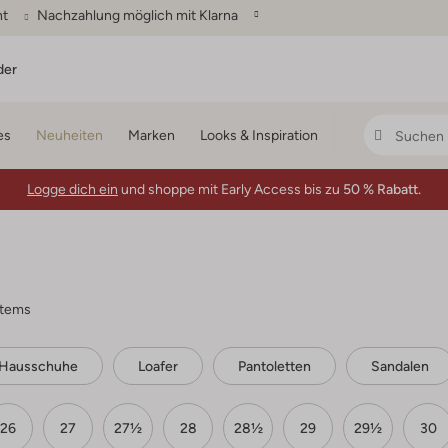
ht
Nachzahlung möglich mit Klarna
der
es
Neuheiten
Marken
Looks & Inspiration
Logge dich ein
und shoppe mit Early Access bis zu
50 % Rabatt.
items
Hausschuhe
Loafer
Pantoletten
Sandalen
26
27
27½
28
28½
29
29½
30