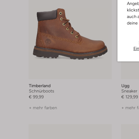
Angeb
klicks
auch a
deine
Ei
Timberland
Ugg
Schnürboots
Sneaker
€ 99,99
€ 129,99
+ mehr farben
+ mehr f