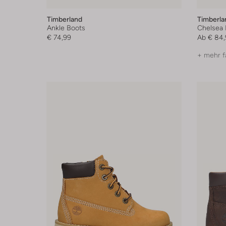
Timberland
Timberla
Ankle Boots
Chelsea 
€ 74,99
Ab
€ 84,
+ mehr f