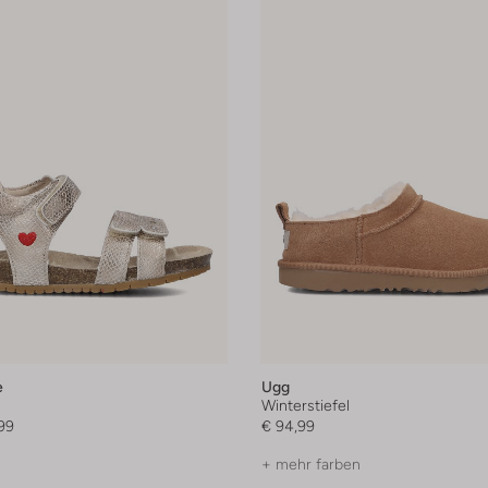
e
Ugg
n
Winterstiefel
99
€ 94,99
+ mehr farben