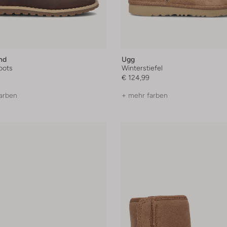
nd
Ugg
oots
Winterstiefel
€ 124,99
arben
+ mehr farben