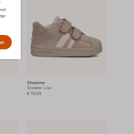
"
nnst
der
er
Shoesme
Sneaker Low
€ 59,99