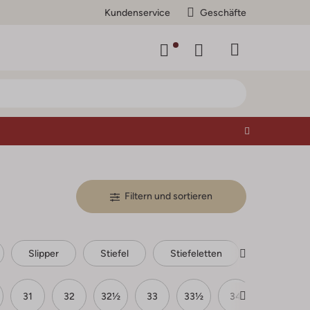
Kundenservice
Geschäfte
Filtern und sortieren
Slipper
Stiefel
Stiefeletten
31
32
32½
33
33½
34
35