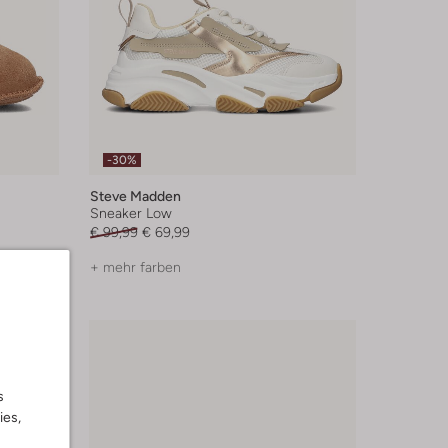
-30%
Steve Madden
Sneaker Low
€ 99,99
€ 69,99
+ mehr farben
s
ies,