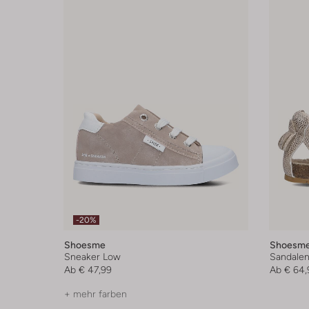
-20%
Shoesme
Shoesm
Sneaker Low
Sandale
Ab
€ 47,99
Ab
€ 64,
+ mehr farben