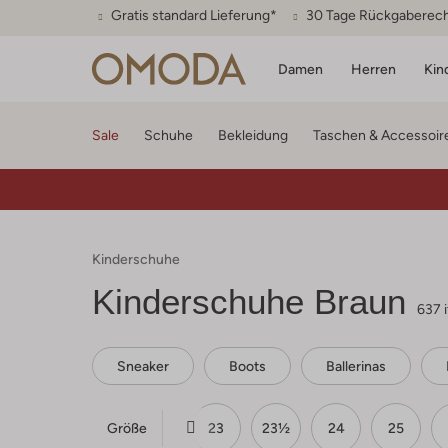
Gratis standard Lieferung*
30 Tage Rückgaberec
Damen
Herren
Kin
Sale
Schuhe
Bekleidung
Taschen & Accessoir
Kinderschuhe
Kinderschuhe Braun
637 
Sneaker
Boots
Ballerinas
Größe
20½
21
22
23
23½
24
25