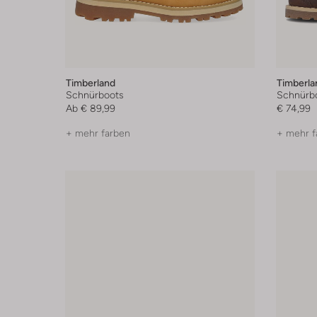
Timberland
Timberla
Schnürboots
Schnürb
Ab
€ 89,99
€ 74,99
+ mehr farben
+ mehr f