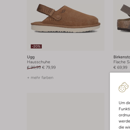
-20%
Ugg
Birkenst
Hausschuhe
Flache S
€ 99,99
€ 79,99
€ 69,99
+ mehr farben
+ mehr f
Um dir
Funkti
ordnun
werde
die wi