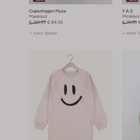
Copenhagen Muse
Y.a.s.
Maxikleid
Minikleid
€ 169,99
€ 84,99
€ 79,99
+ mehr farben
+ mehr f