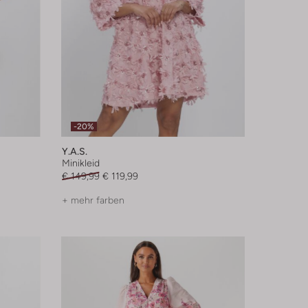
-20%
Y.a.s.
Minikleid
€ 149,99
€ 119,99
+ mehr farben