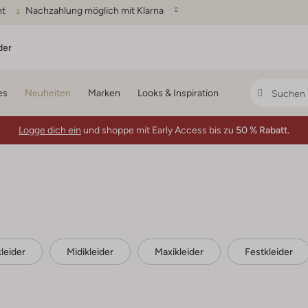
ht
Nachzahlung möglich mit Klarna
der
es
Neuheiten
Marken
Looks & Inspiration
Logge dich ein
und shoppe mit Early Access bis zu
50 % Rabatt.
leider
Midikleider
Maxikleider
Festkleider