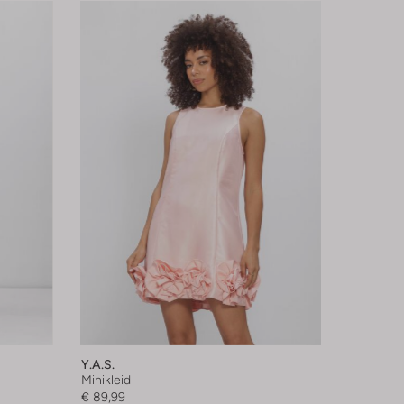
Y.a.s.
Minikleid
€ 89,99