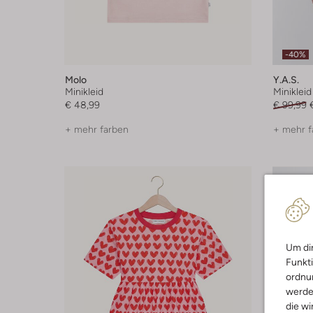
-40%
Molo
Y.a.s.
Minikleid
Minikleid
€ 48,99
€ 99,99
+ mehr farben
+ mehr f
Um dir
Funkti
ordnun
werde
die wi