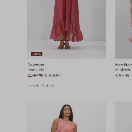
-50%
Devotion
Neo Noir
Maxikleid
Minikleid
€ 219,99
€ 109,99
€ 99,99
+ mehr farben