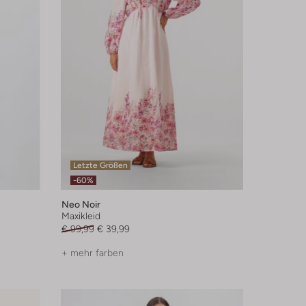
Letzte Größen
-60%
Neo Noir
Maxikleid
€ 99,99
€ 39,99
+ mehr farben