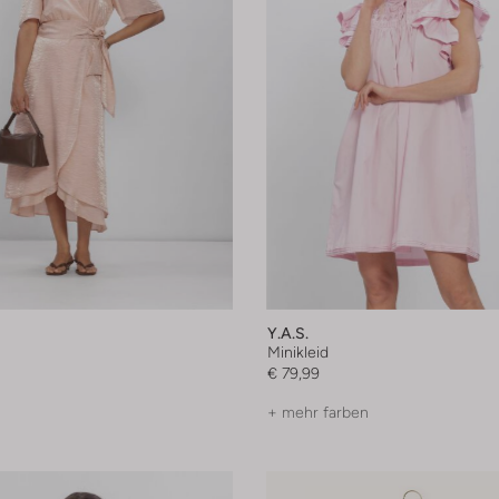
Y.a.s.
Minikleid
€ 79,99
+ mehr farben