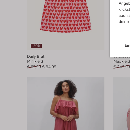
Angeb
klicks
auch a
deine
Ei
-50%
-50%
Daily Brat
Twinset 
Minikleid
Maxikleid
€ 69,99
€ 34,99
€ 249,99