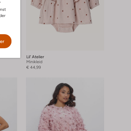
"
nnst
der
er
Lil' Atelier
Minikleid
€ 44,99