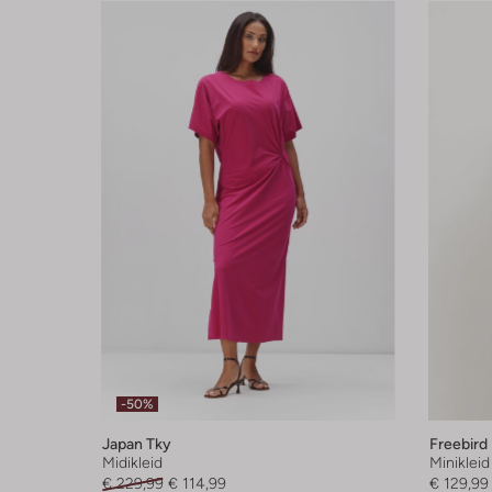
-50%
Japan Tky
Freebird
Midikleid
Minikleid
€ 229,99
€ 114,99
€ 129,99