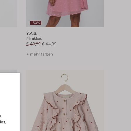
-50%
Y.a.s.
Minikleid
€ 89,99
€ 44,99
+ mehr farben
s
ies,