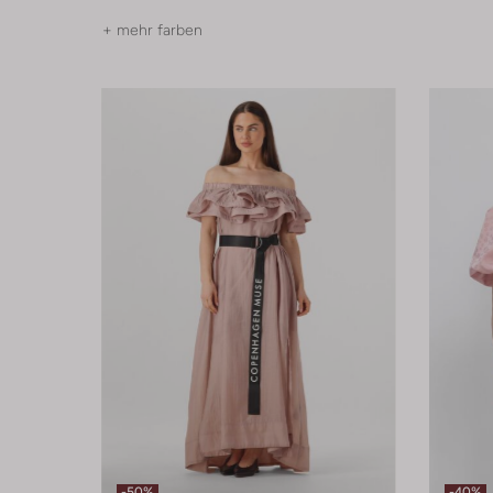
+ mehr farben
-50%
-40%