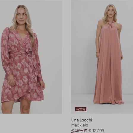
-20%
Lina Locchi
Maxikleid
€ 159,99
€ 127,99