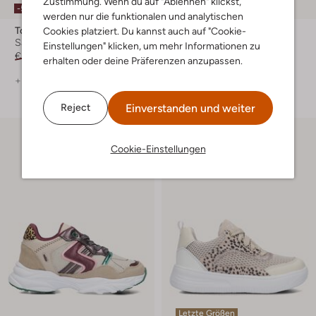
Zustimmung. Wenn du auf "Ablehnen" klickst,
-50%
-20%
werden nur die funktionalen und analytischen
Ton & Ton
Ton & Ton
Cookies platziert. Du kannst auch auf "Cookie-
Sandalen
Sneaker Low
Einstellungen" klicken, um mehr Informationen zu
€ 49,95
€ 24,99
€ 69,95
€ 55,99
erhalten oder deine Präferenzen anzupassen.
+ mehr farben
+ mehr farben
Einverstanden und weiter
Reject
Cookie-Einstellungen
Letzte Größen