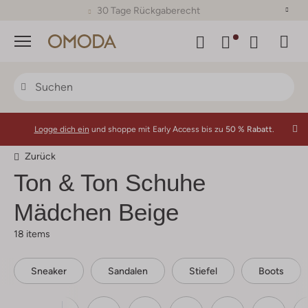
30 Tage Rückgaberecht
Menü
Logge dich ein
und shoppe mit Early Access bis zu
50 % Rabatt.
Zurück
Ton & Ton
Schuhe
Mädchen Beige
18 items
Sneaker
Sandalen
Stiefel
Boots