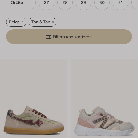
Größe
25
26
27
28
29
30
31
Beige
Ton & Ton
Filtern und sortieren