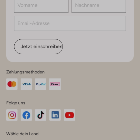
Jetzt einschreiben
Zahlungsmethoden
Folge uns
Omoda
Omoda
Omoda
Omoda
Omoda
Wähle dein Land
Instagram
Facebook
TikTok
LinkedIn
YouTube