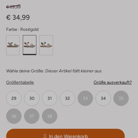
€ 69,99
€ 34,99
Farbe :
Roségold
Wähle deine Größe:
Dieser Artikel fällt kleiner aus
Größentabelle
Größe ausverkauft?
29
30
31
32
33
34
35
36
37
38
In den Warenkorb