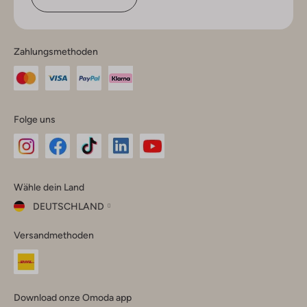
Zahlungsmethoden
Folge uns
Omoda
Omoda
Omoda
Omoda
Omoda
Wähle dein Land
Instagram
Facebook
TikTok
LinkedIn
YouTube
DEUTSCHLAND
Wähle
Versandmethoden
dein
Schließ
Land
Nederland
België
(Nederlands)
Download onze Omoda app