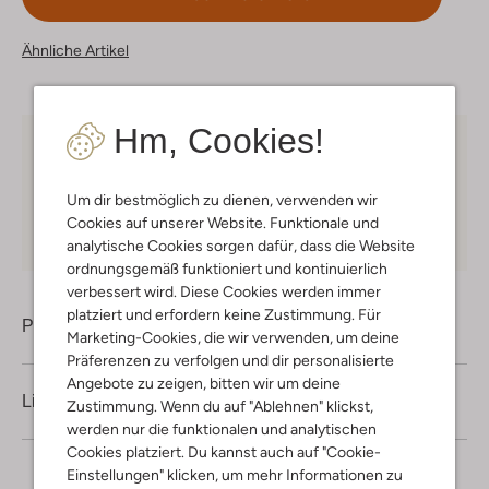
Ähnliche Artikel
Hm, Cookies!
Kostenloser Versand
ab € 75 für Club-Omoda
Mitglieder in Deutschland
Um dir bestmöglich zu dienen, verwenden wir
Kauf auf Rechnung
30 Tagen
Rückgaberecht
Cookies auf unserer Website. Funktionale und
analytische Cookies sorgen dafür, dass die Website
ordnungsgemäß funktioniert und kontinuierlich
verbessert wird. Diese Cookies werden immer
platziert und erfordern keine Zustimmung. Für
Produktinformation
Marketing-Cookies, die wir verwenden, um deine
Präferenzen zu verfolgen und dir personalisierte
Angebote zu zeigen, bitten wir um deine
Lieferung & Rückgabe
Zustimmung. Wenn du auf "Ablehnen" klickst,
werden nur die funktionalen und analytischen
Cookies platziert. Du kannst auch auf "Cookie-
Einstellungen" klicken, um mehr Informationen zu