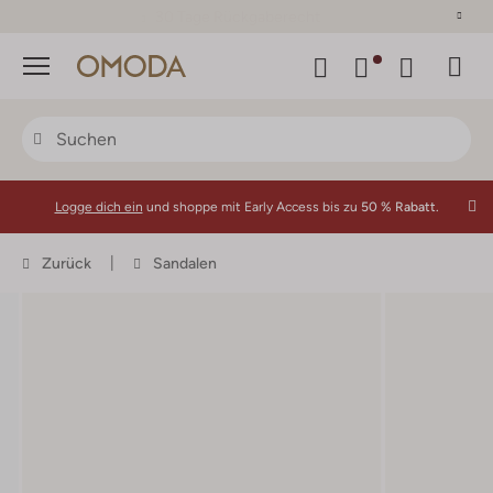
30 Tage Rückgaberecht
Menü
Logge dich ein
und shoppe mit Early Access bis zu
50 % Rabatt.
Zurück
Sandalen