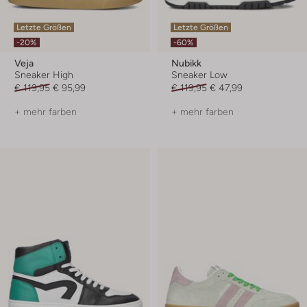
Letzte Größen
Letzte Größen
-20%
-60%
Veja
Nubikk
Sneaker High
Sneaker Low
€ 119,95
€ 95,99
€ 119,95
€ 47,99
+ mehr farben
+ mehr farben