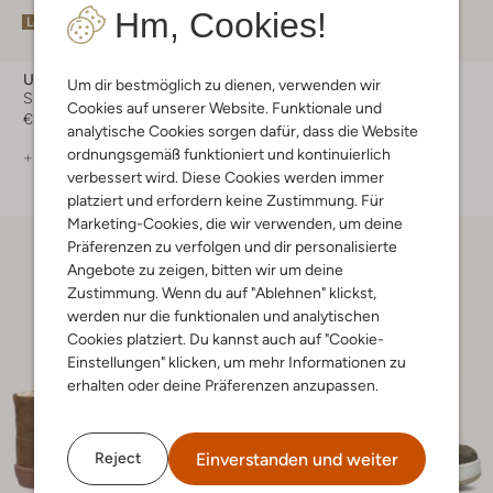
Hm, Cookies!
Letzte Größen
Ugg
Vans
Um dir bestmöglich zu dienen, verwenden wir
Sneaker Low
Sneaker Low
Cookies auf unserer Website. Funktionale und
€ 129,99
€ 49,99
analytische Cookies sorgen dafür, dass die Website
ordnungsgemäß funktioniert und kontinuierlich
+ mehr farben
+ mehr farben
verbessert wird. Diese Cookies werden immer
platziert und erfordern keine Zustimmung. Für
Marketing-Cookies, die wir verwenden, um deine
Präferenzen zu verfolgen und dir personalisierte
Angebote zu zeigen, bitten wir um deine
Zustimmung. Wenn du auf "Ablehnen" klickst,
werden nur die funktionalen und analytischen
Cookies platziert. Du kannst auch auf "Cookie-
Einstellungen" klicken, um mehr Informationen zu
erhalten oder deine Präferenzen anzupassen.
Einverstanden und weiter
Reject