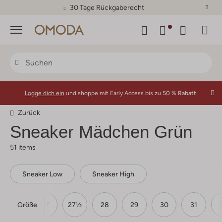
30 Tage Rückgaberecht
Menü
Logge dich ein
und shoppe mit Early Access bis zu
50 % Rabatt.
Zurück
Sneaker Mädchen Grün
51 items
Sneaker Low
Sneaker High
Größe
26
27
27½
28
29
30
31