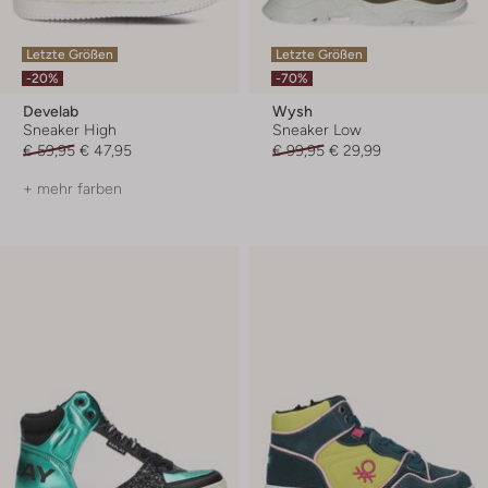
Letzte Größen
Letzte Größen
-20%
-70%
Develab
Wysh
Sneaker High
Sneaker Low
€ 59,95
€ 47,95
€ 99,95
€ 29,99
+ mehr farben