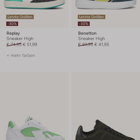
Letzte Größen
Letzte Größen
-30%
-30%
Replay
Benetton
Sneaker High
Sneaker High
€ 74,95
€ 51,99
€ 59,95
€ 41,95
+ mehr farben