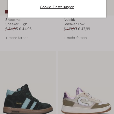
Letzte Größen
Cookie-Einstellungen
-30%
-60%
Shoesme
Nubikk
Sneaker High
Sneaker Low
€ 64,95
€ 44,95
€ 119,99
€ 47,99
+ mehr farben
+ mehr farben