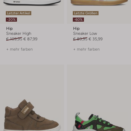
Letzter Artikel
Letzte Größen
-20%
-60%
Hip
Hip
Sneaker High
Sneaker Low
€ 109,95
€ 87,99
€ 89,95
€ 35,99
+ mehr farben
+ mehr farben