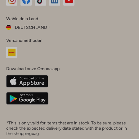
Omoda
Omoda
Omoda
Omoda
Omoda
Wähle dein Land
Instagram
Facebook
TikTok
LinkedIn
YouTube
DEUTSCHLAND
Wähle
Versandmethoden
dein
Schließ
Land
Nederland
België
(Nederlands)
Download onze Omoda app
Belgique
(Français)
Deutschland
*This is only valid for items that are in stock. To be sure, please
check the expected delivery date stated with the product or in
the shoppingbag.