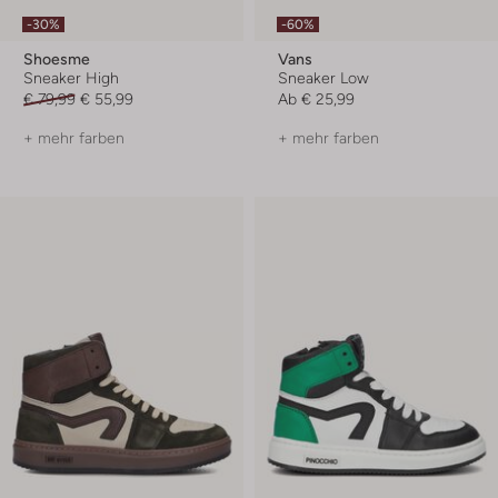
-30%
-60%
Shoesme
Vans
Sneaker High
Sneaker Low
€ 79,99
€ 55,99
Ab
€ 25,99
+ mehr farben
+ mehr farben