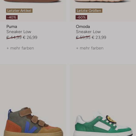
Letzter Artikel
Letzte Größen
-40%
-60%
Puma
Omoda
Sneaker Low
Sneaker Low
€ 44,99
€ 26,99
€ 59,95
€ 23,99
+ mehr farben
+ mehr farben