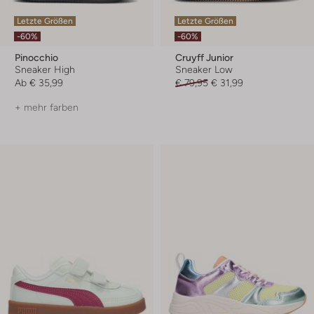
Letzte Größen
Letzte Größen
-60%
-60%
Pinocchio
Cruyff Junior
Sneaker High
Sneaker Low
Ab
€ 35,99
€ 79,95
€ 31,99
+ mehr farben