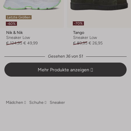
Letzte Größen
-70%
-60%
Nik & Nik
Tango
Sneaker Low
Sneaker Low
€ 124,95
€ 49,99
€ 89,95
€ 26,95
Gesehen 36 von 51
Mehr Produkte anzeigen
Mädchen
Schuhe
Sneaker