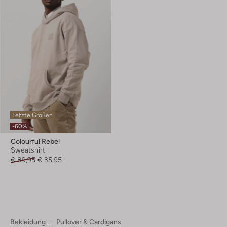
Letzte Größen
-60%
Colourful Rebel
Sweatshirt
€ 89,95
€ 35,95
Bekleidung
Pullover & Cardigans