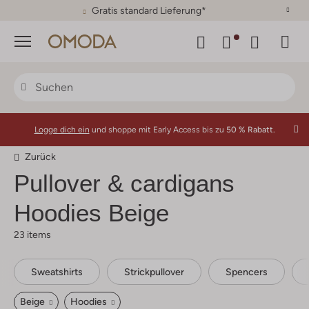
30 Tage Rückgaberecht
Menü
Logge dich ein
und shoppe mit Early Access bis zu
50 % Rabatt.
Zurück
Pullover & cardigans
Hoodies Beige
23 items
Sweatshirts
Strickpullover
Spencers
Beige
Hoodies