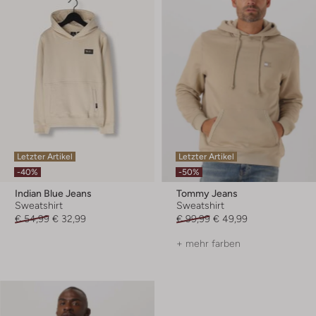
Letzter Artikel
Letzter Artikel
-40%
-50%
Indian Blue Jeans
Tommy Jeans
Sweatshirt
Sweatshirt
€ 54,99
€ 32,99
€ 99,99
€ 49,99
+ mehr farben