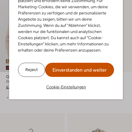
platziert und erfordern keine Zustimmung. Für
Marketing-Cookies, die wir verwenden, um deine
Präferenzen zu verfolgen und dir personalisierte
Angebote zu zeigen, bitten wir um deine
Zustimmung. Wenn du auf "Ablehnen" klickst,
werden nur die funktionalen und analytischen
Cookies platziert. Du kannst auch auf "Cookie-
Einstellungen" klicken, um mehr Informationen zu
erhalten oder deine Präferenzen anzupassen.
Letzte Größen
Letzter Artikel
-50%
-40%
Einverstanden und weiter
Reject
Genti
Ballin
Pullover
Sweatshirt
Cookie-Einstellungen
€ 129,99
€ 64,99
€ 89,99
€ 53,99
+ mehr farben