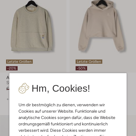
Letzte Größen
Letzte Größen
-20%
-50%
American Vintage
Looxs 10sixteen
Sweatshirt
Sweatshirt
Hm, Cookies!
€ 74,99
€ 59,99
€ 49,99
€ 24,99
+ mehr farben
Um dir bestmöglich zu dienen, verwenden wir
Cookies auf unserer Website. Funktionale und
analytische Cookies sorgen dafür, dass die Website
ordnungsgemäß funktioniert und kontinuierlich
verbessert wird. Diese Cookies werden immer