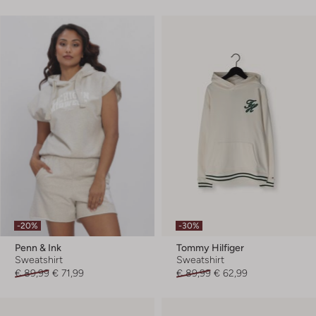
-20%
-30%
Penn & Ink
Tommy Hilfiger
Sweatshirt
Sweatshirt
€ 89,99
€ 71,99
€ 89,99
€ 62,99