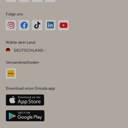
Folge uns
Omoda
Omoda
Omoda
Omoda
Omoda
Wähle dein Land
Instagram
Facebook
TikTok
LinkedIn
YouTube
DEUTSCHLAND
Wähle
Versandmethoden
dein
Schließ
Land
Nederland
België
(Nederlands)
Download onze Omoda app
Belgique
(Français)
Deutschland