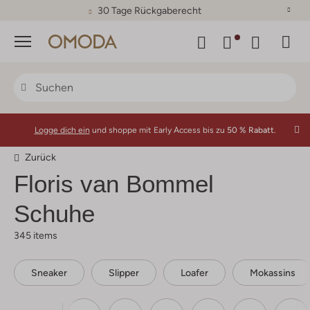
30 Tage Rückgaberecht
Menü
Logge dich ein
und shoppe mit Early Access bis zu
50 % Rabatt.
Zurück
Floris van Bommel
Schuhe
345 items
Sneaker
Slipper
Loafer
Mokassins