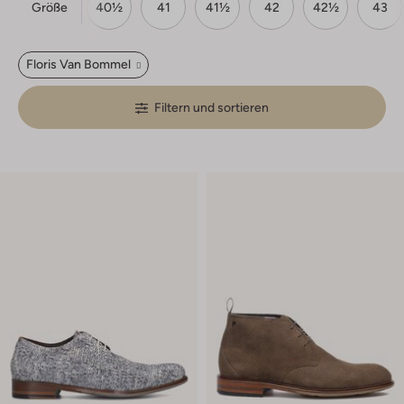
Größe
9½
40
40½
41
41½
42
42½
43
Floris Van Bommel
Filtern und sortieren