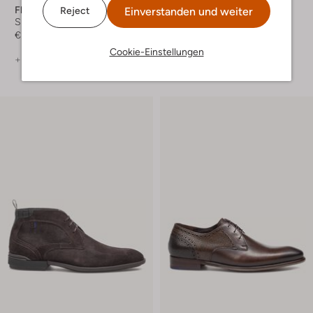
Floris Van Bommel
Floris Van Bommel
Einverstanden und weiter
Reject
Sneaker Low
Sneaker Low
€ 249,99
€ 219,99
Cookie-Einstellungen
+ mehr farben
+ mehr farben