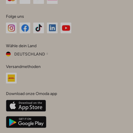
Folge uns
Omoda
Omoda
Omoda
Omoda
Omoda
Wähle dein Land
Instagram
Facebook
TikTok
LinkedIn
YouTube
DEUTSCHLAND
Wähle
Versandmethoden
dein
Schließ
Land
Nederland
België
(Nederlands)
Download onze Omoda app
Belgique
(Français)
Deutschland