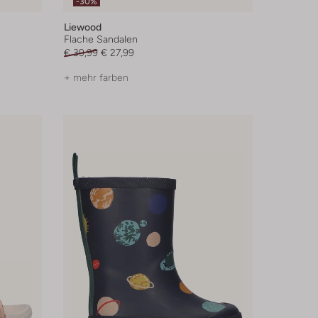
-30%
Liewood
Flache Sandalen
€ 39,99
€ 27,99
+ mehr farben