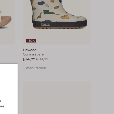
-30%
Liewood
Gummistiefel
€ 59,99
€ 41,99
+ mehr farben
s
ies,