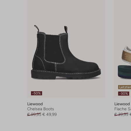
Letzter
-50%
-30%
Liewood
Liewood
Chelsea Boots
Flache S
€ 99,95
€ 49,99
€ 39,99