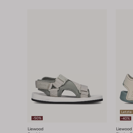
Letzte
-50%
-40%
Liewood
Liewood