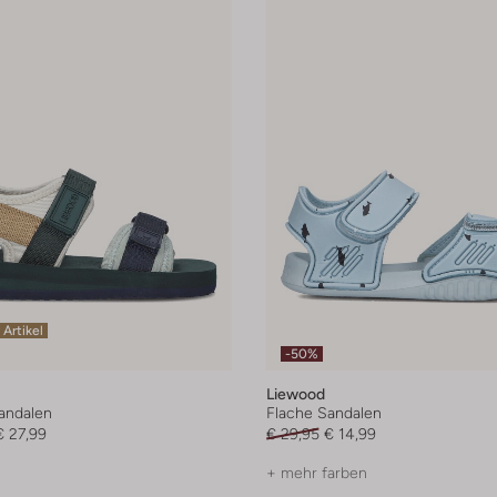
 Artikel
-50%
Liewood
andalen
Flache Sandalen
€ 27,99
€ 29,95
€ 14,99
+ mehr farben