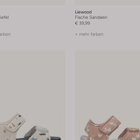
Liewood
efel
Flache Sandalen
€ 39,99
arben
+ mehr farben