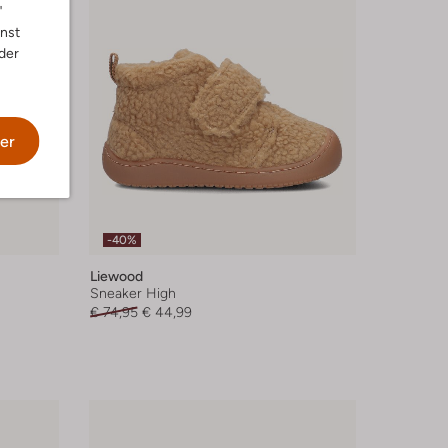
"
nnst
der
er
-40%
Liewood
Sneaker High
€ 74,95
€ 44,99