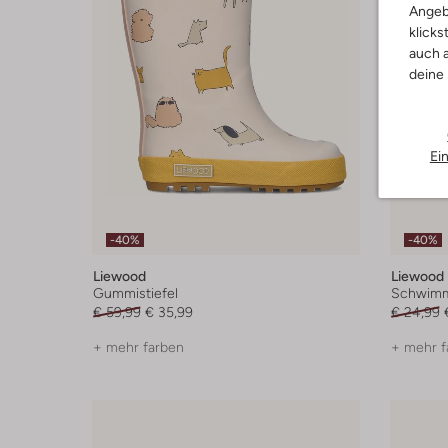
Angeb
klicks
auch a
deine
Ei
-40%
-40%
Liewood
Liewood
Gummistiefel
Schwim
€ 59,99
€ 35,99
€ 24,99
+ mehr farben
+ mehr f