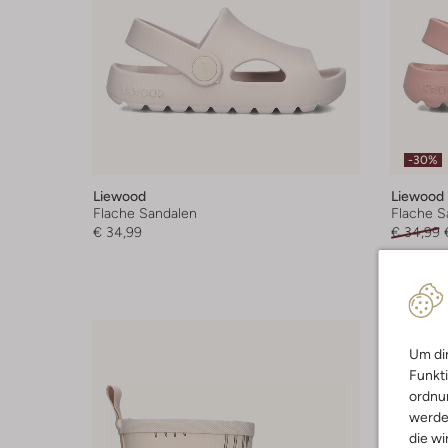
-30%
Liewood
Liewood
Flache Sandalen
Flache S
€ 34,99
€ 34,99
Um dir
Funkti
ordnun
werde
die wi