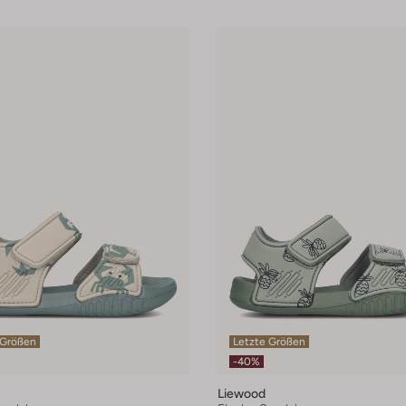
 Größen
Letzte Größen
-40%
Liewood