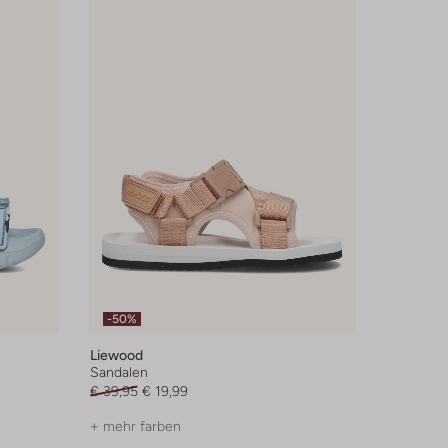
-50%
Liewood
Sandalen
€ 39,95
€ 19,99
+ mehr farben