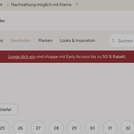
ht
Nachzahlung möglich mit Klarna
der
es
Neuheiten
Marken
Looks & Inspiration
Logge dich ein
und shoppe mit Early Access bis zu
50 % Rabatt.
Stiefel
25
26
27
28
29
30
31
32