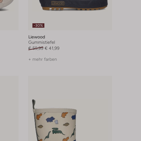
-30%
Liewood
Gummistiefel
€ 59,99
€ 41,99
+ mehr farben