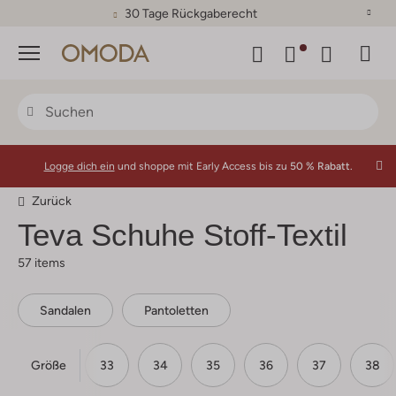
30 Tage Rückgaberecht
Menü
Logge dich ein
und shoppe mit Early Access bis zu
50 % Rabatt.
Zurück
Teva
Schuhe Stoff-Textil
57 items
Sandalen
Pantoletten
Größe
31
32
33
34
35
36
37
38