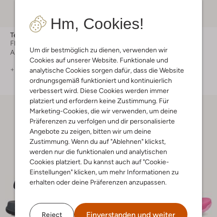
Hm, Cookies!
-10%
Teva
Teva
Flache Sandalen
Flache Sandalen
Um dir bestmöglich zu dienen, verwenden wir
Ab
€ 49,99
€ 69,99
€ 62,99
Cookies auf unserer Website. Funktionale und
+ mehr farben
+ mehr farben
analytische Cookies sorgen dafür, dass die Website
ordnungsgemäß funktioniert und kontinuierlich
verbessert wird. Diese Cookies werden immer
platziert und erfordern keine Zustimmung. Für
Marketing-Cookies, die wir verwenden, um deine
Präferenzen zu verfolgen und dir personalisierte
Angebote zu zeigen, bitten wir um deine
Zustimmung. Wenn du auf "Ablehnen" klickst,
werden nur die funktionalen und analytischen
Cookies platziert. Du kannst auch auf "Cookie-
Einstellungen" klicken, um mehr Informationen zu
erhalten oder deine Präferenzen anzupassen.
Einverstanden und weiter
Reject