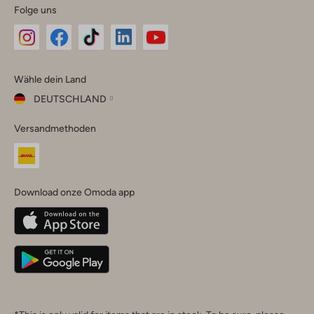
Folge uns
Omoda
Omoda
Omoda
Omoda
Omoda
Wähle dein Land
Instagram
Facebook
TikTok
LinkedIn
YouTube
DEUTSCHLAND
Wähle
Versandmethoden
dein
Schließ
Land
Nederland
België
(Nederlands)
Download onze Omoda app
Belgique
(Français)
Deutschland