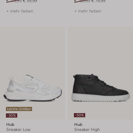
€ 119,95
€ 59,99
€ 159,95
€ 79,99
+ mehr farben
+ mehr farben
Letzte Größen
-50%
-30%
Hub
Hub
Sneaker Low
Sneaker High