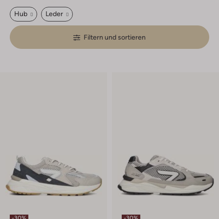
Hub
Leder
Filtern und sortieren
-30%
-30%