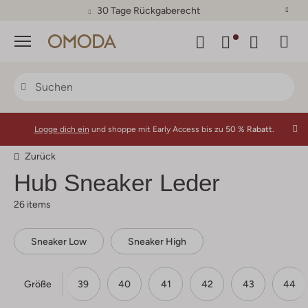
30 Tage Rückgaberecht
Menü
Logge dich ein
und shoppe mit Early Access bis zu
50 % Rabatt.
Zurück
Hub
Sneaker Leder
26 items
Sneaker Low
Sneaker High
Größe
37
38
39
40
41
42
43
44