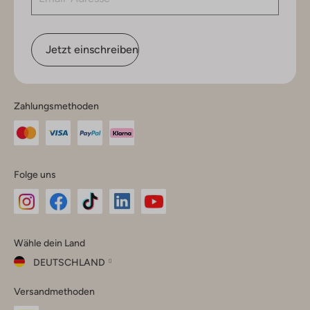
Jetzt einschreiben
Zahlungsmethoden
Folge uns
Omoda
Omoda
Omoda
Omoda
Omoda
Wähle dein Land
Instagram
Facebook
TikTok
LinkedIn
YouTube
DEUTSCHLAND
Wähle
Versandmethoden
dein
Schließ
Land