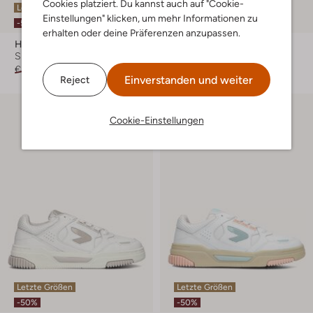
Cookies platziert. Du kannst auch auf "Cookie-
Letzter Artikel
Letzte Größen
Einstellungen" klicken, um mehr Informationen zu
-50%
-50%
erhalten oder deine Präferenzen anzupassen.
Hub
Hub
Sneaker Low
Sneaker Low
€ 129,99
€ 64,99
€ 119,99
€ 59,99
Einverstanden und weiter
Reject
Cookie-Einstellungen
Letzte Größen
Letzte Größen
-50%
-50%