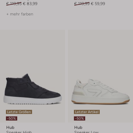
€ 119,95
€ 83,99
€ 119,99
€ 59,99
+ mehr farben
Letzte Größen
Letzter Artikel
-50%
-50%
Hub
Hub
Sneaker High
Sneaker Low