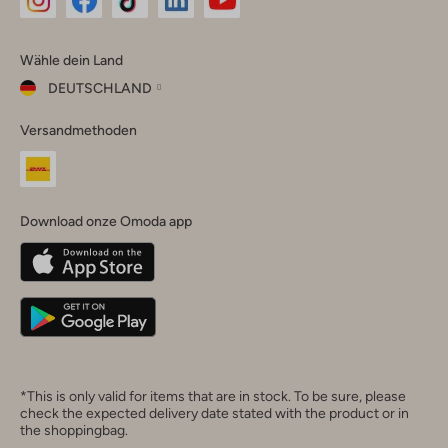
Omoda
Omoda
Omoda
Omoda
Omoda
Wähle dein Land
Instagram
Facebook
TikTok
LinkedIn
YouTube
DEUTSCHLAND
Wähle
Versandmethoden
dein
Schließ
Land
Nederland
België
(Nederlands)
Download onze Omoda app
Belgique
(Français)
Deutschland
*This is only valid for items that are in stock. To be sure, please
check the expected delivery date stated with the product or in
the shoppingbag.