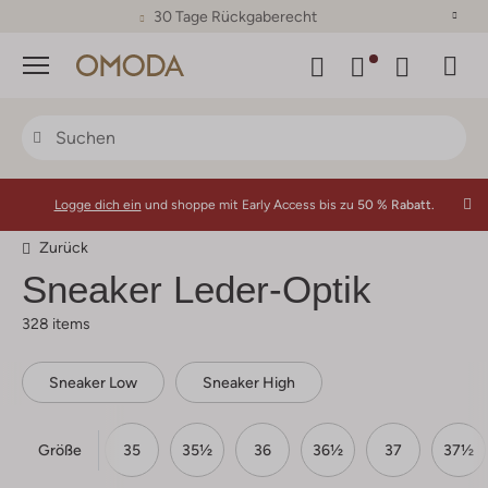
30 Tage Rückgaberecht
Menü
Logge dich ein
und shoppe mit Early Access bis zu
50 % Rabatt.
Zurück
Sneaker Leder-Optik
328 items
Sneaker Low
Sneaker High
Größe
34
34½
35
35½
36
36½
37
37½