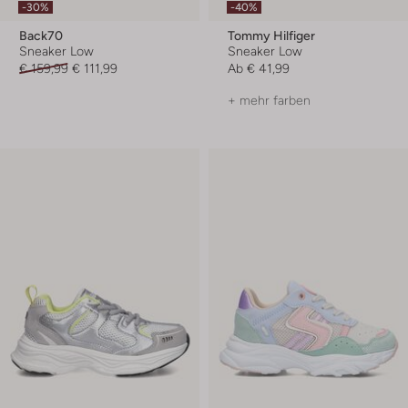
-30%
-40%
Back70
Tommy Hilfiger
Sneaker Low
Sneaker Low
€ 159,99
€ 111,99
Ab
€ 41,99
+ mehr farben