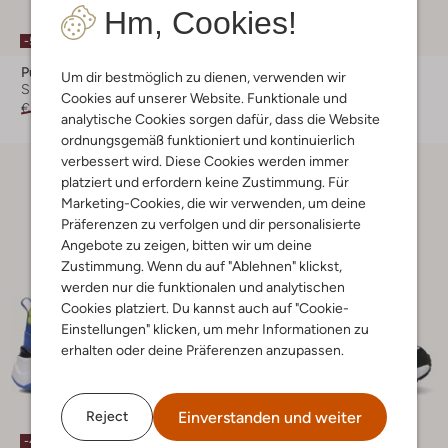
Hm, Cookies!
-50%
-30%
Puma
Puma
Um dir bestmöglich zu dienen, verwenden wir
Sneaker Low
Sneaker Low
Cookies auf unserer Website. Funktionale und
€ 39,99
€ 19,99
€ 34,99
€ 23,99
analytische Cookies sorgen dafür, dass die Website
ordnungsgemäß funktioniert und kontinuierlich
verbessert wird. Diese Cookies werden immer
platziert und erfordern keine Zustimmung. Für
Marketing-Cookies, die wir verwenden, um deine
Präferenzen zu verfolgen und dir personalisierte
Angebote zu zeigen, bitten wir um deine
Zustimmung. Wenn du auf "Ablehnen" klickst,
werden nur die funktionalen und analytischen
Cookies platziert. Du kannst auch auf "Cookie-
Einstellungen" klicken, um mehr Informationen zu
erhalten oder deine Präferenzen anzupassen.
Einverstanden und weiter
Reject
-40%
-40%