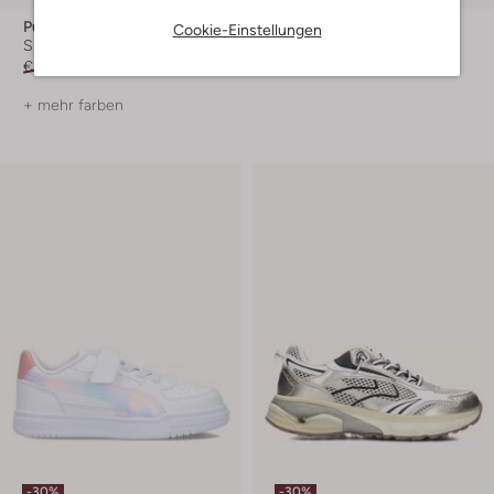
Puma
Puma
Cookie-Einstellungen
Sneaker Low
Sneaker Low
€ 44,99
€ 26,99
€ 44,99
€ 26,99
+ mehr farben
-30%
-30%