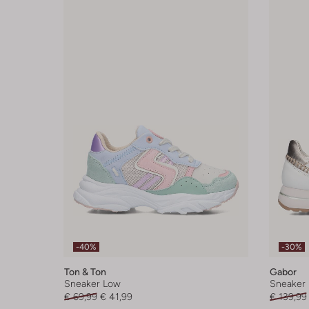
-40%
-30%
Ton & Ton
Gabor
Sneaker Low
Sneaker
€ 69,99
€ 41,99
€ 139,99