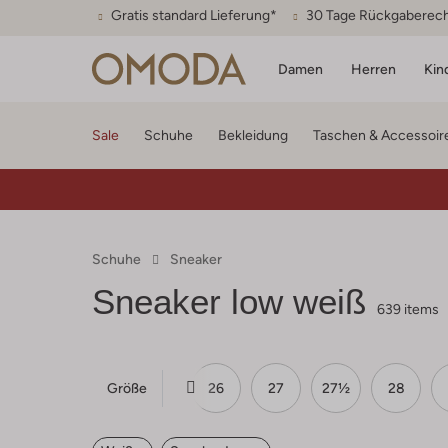
Gratis standard Lieferung*
30 Tage Rückgaberec
Damen
Herren
Kin
Sale
Schuhe
Bekleidung
Taschen & Accessoir
Schuhe
Sneaker
Sneaker low weiß
639 items
Größe
23½
24
25
26
27
27½
28