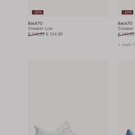
-30%
-30%
Back70
Back70
Sneaker Low
Sneaker
€ 149,99
€ 104,99
€ 149,99
+ mehr f