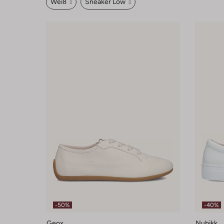
Weiß
Sneaker Low
-50%
-40%
Geox
Nubikk